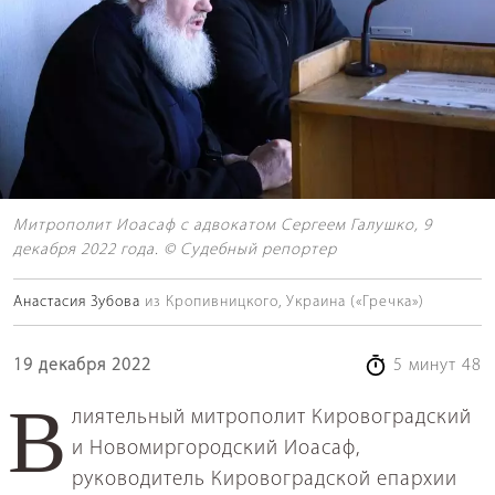
Митрополит Иоасаф с адвокатом Сергеем Галушко, 9
декабря 2022 года. © Судебный репортер
Анастасия Зубова
из Кропивницкого, Украина («Гречка»)
19 декабря 2022
5 минут 48
Влиятельный митрополит Кировоградский
и Новомиргородский Иоасаф,
руководитель Кировоградской епархии