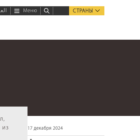
العر
Меню
СТРАНЫ
л,
 из
17 декабря 2024