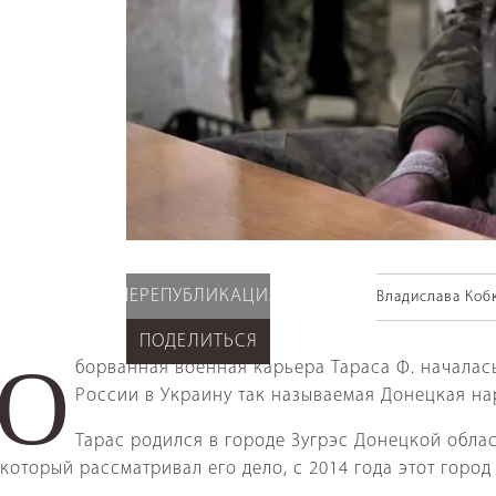
ПЕРЕПУБЛИКАЦИЯ
Владислава Коб
ПОДЕЛИТЬСЯ
борванная военная карьера Тараса Ф. началась
О
России в Украину так называемая Донецкая на
Тарас родился в городе Зугрэс Донецкой обла
который рассматривал его дело, с 2014 года этот горо