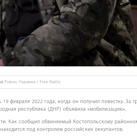
ко
Ровно, Украина / Free Radio
 19 февраля 2022 года, когда он получил повестку. За
родная республика (ДНР) объявила «мобилизацию».
сти. Как сообщил обвиняемый Костопольскому районном
д находится под контролем российских оккупантов.