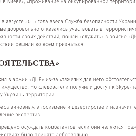
ы в Киеве», «проживание на оккупированной территори
ю в августе 2015 года ввела Служба безопасности Укра
ые добровольно отказались участвовать в террористич
равности своих действий, пошли «служить» в войско «
едствии решили во всем признаться.
ОЯТЕЛЬСТВА»
ужил в армии «ДНР» из-за «тяжелых для него обстоятел
 имущество. Но следователи получили доступ к Skype-п
ву Украины территории.
аса виновным в госизмене и дезертирстве и назначил е
едение экспертиз.
рещено осуждать комбатантов, если они являются граж
действиях было принято добровольно.