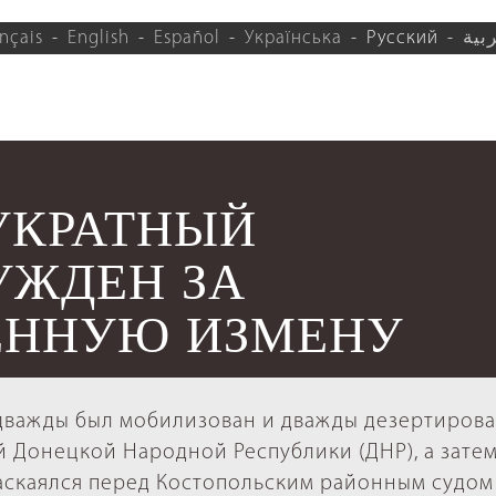
nçais
English
Español
Українська
Русский
بية
УКРАТНЫЙ
УЖДЕН ЗА
ЕННУЮ ИЗМЕНУ
 дважды был мобилизован и дважды дезертирова
й Донецкой Народной Республики (ДНР), а затем
раскаялся перед Костопольским районным судом