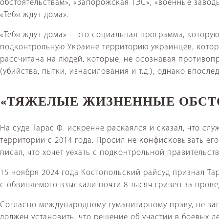
обстоятельствам», «Запорожская ТЭС», «военные завод
«Тебя ждут дома».
«Тебя ждут дома» – это социальная программа, котору
подконтрольную Украине территорию украинцев, котор
рассчитана на людей, которые, не осознавая противоп
(убийства, пытки, изнасилования и т.д.), однако впосл
«ТЯЖЕЛЫЕ ЖИЗНЕННЫЕ ОБСТ
На суде Тарас Ф. искренне раскаялся и сказал, что сл
территории с 2014 года. Просил не конфисковывать его
писал, что хочет уехать с подконтрольной правительст
15 ноября 2024 года Костопольский райсуд признал Тар
с обвиняемого взыскали почти 8 тысяч гривен за пров
Согласно международному гуманитарному праву, не зап
должен установить, что решение об участии в боевых 