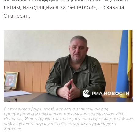
лицам, находящимся за решеткой», – сказала
Оганесян.
В этом видео [скриншот], вероятно записанном под
принуждением и показанном российским телеканалом «РИА
Новости», Игорь Гуряков заявляет, что он попросил российские
войска усилить охрану в СИЗО, которым он руководил в
Херсоне.