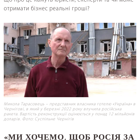
Що про це кажуть юристи, експерти та чи може
отримати бізнес реальні гроші?
Микола Тарасовець – представник власника готелю «Україна» в
Чернігові, в який у березні 2022 року влучила російська
ракета. Вартість реконструкції оцінюється у понад 12 мільйонів
доларів. Фото: Суспільне Чернігів
«МИ ХОЧЕМО, ЩОБ РОСІЯ ЗА