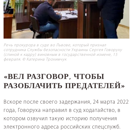
Речь прокурора в суде во Львове, который признал
сотрудника Службы безопасности Украины Сергея Говоруху
(спиной к кадру) виновным в государственной измене, 15
февраля. © Катерина Трохимчук
«ВЕЛ РАЗГОВОР, ЧТОБЫ
РАЗОБЛАЧИТЬ ПРЕДАТЕЛЕЙ
»
Вскоре после своего задержания, 24 марта 2022
года, Говоруха направил в суд ходатайство, в
котором озвучил такую историю получения
электронного адреса российских спецслужб.