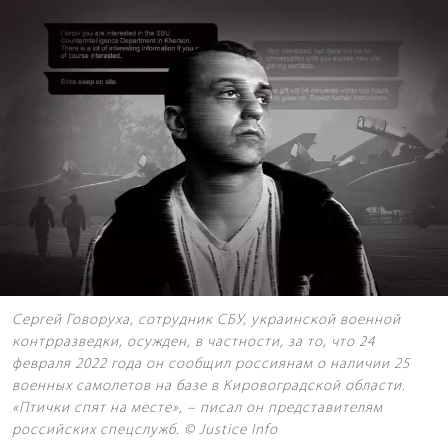
Сергей Говоруха, сотрудник СБУ, украинской военной
контрразведки, осужден, в частности, за то, что 24
февраля 2022 года он сообщил россиянам о наличии 25
военных самолетов на базе в Кировоградской области.
«Птички спят на месте», – писал он представителям
российских спецслужб. © Justice Info