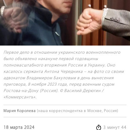
Первое дело в отношении украинского военнопленного
было объявлено накануне первой годовщины
полномасштабного вторжения России в Украину. Оно
касалось сержанта Антона Чередника – на фото со своим
адвокатом Владимиром Бакуловым в день вынесения
приговора, 8 ноября 2023 года, перед военным судом
Ростова-на-Дону (Россия). © Василий Дерюгин /
«Коммерсантъ».
Мария Королева
(наша корреспондентка в Москве, Россия)
18 марта 2024
3 минут 44