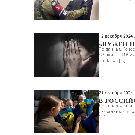
12 декабря 2024
«НУЖЕН П
По данным Генер
женщин и 118 му
пообщал [...]
21 октября 2024
В РОССИЙ
Дело над «азовц
связанным с укр
[...]