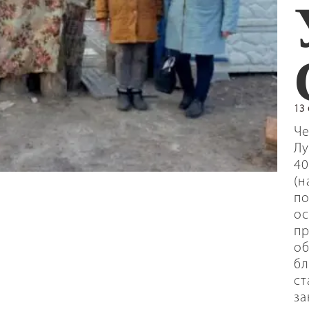
13
Че
Лу
40
(н
по
ос
пр
об
бл
ст
за