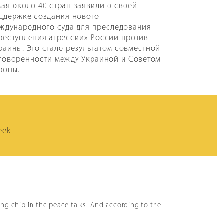
мая около 40 стран заявили о своей
ддержке создания нового
ждународного суда для преследования
реступления агрессии» России против
раины. Это стало результатом совместной
говоренности между Украиной и Советом
ропы.
eek
ing chip in the peace talks. And according to the