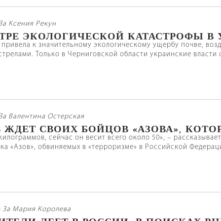
За Ксения Рекун
ТРЕ ЭКОЛОГИЧЕСКОЙ КАТАСТРОФЫ В 
 привела к значительному экологическому ущербу почве, возд
трелами. Только в Черниговской области украинские власти
За Валентина Остерская
 ЖДЕТ СВОИХ БОЙЦОВ «АЗОВА», КОТО
 килограммов, сейчас он весит всего около 50», – рассказывае
ка «Азов», обвиняемых в «терроризме» в Российской Федераци
4
За Мария Королева
ИТЕЛИ ЛГБТ В РОССИИ: В ПОИСКАХ ВН