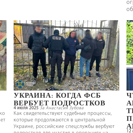
ог
об
УКРАИНА: КОГДА ФСБ
Ч
ВЕРБУЕТ ПОДРОСТКОВ
А
4 июля 2025
За Анастасия Зубова
Т
ко
Как свидетельствуют судебные процессы,
П
вет
которые продолжаются в центральной
А
Украине, российские спецслужбы вербуют
12