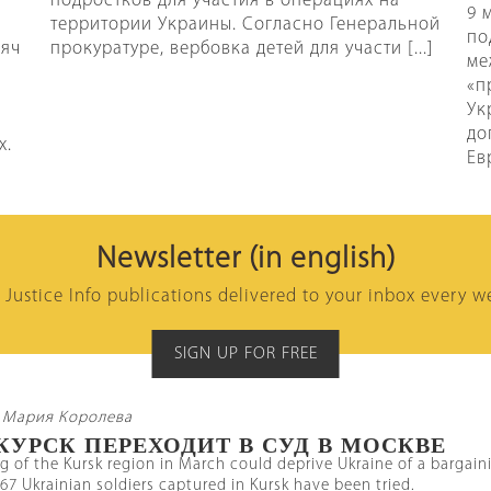
подростков для участия в операциях на
9 
территории Украины. Согласно Генеральной
по
сяч
прокуратуре, вербовка детей для участи [...]
ме
«п
Ук
до
х.
Ев
Newsletter (in english)
l Justice Info publications delivered to your inbox every w
SIGN UP FOR FREE
 Мария Королева
 КУРСК ПЕРЕХОДИТ В СУД В МОСКВЕ
 of the Kursk region in March could deprive Ukraine of a bargain
, 67 Ukrainian soldiers captured in Kursk have been tried.