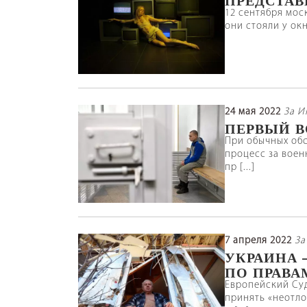
12 сентября мос
они стояли у окн
24 мая 2022
За 
ПЕРВЫЙ В
При обычных обс
процесс за воен
пр [...]
7 апреля 2022
За
УКРАИНА 
ПО ПРАВА
Европейский Суд
принять «неотло