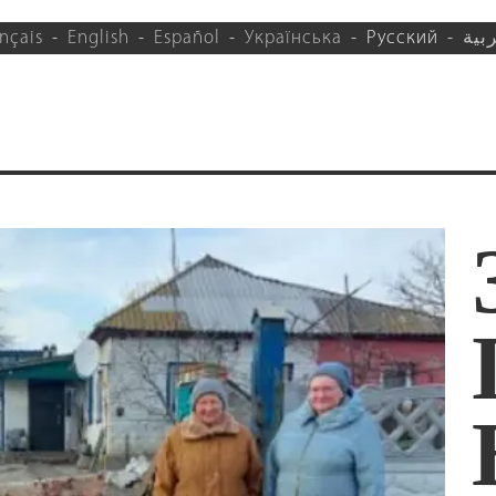
nçais
English
Español
Українська
Русский
بية