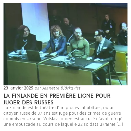
23 janvier 2025
par Jeanette Björkqvist
LA FINLANDE EN PREMIÈRE LIGNE POUR
JUGER DES RUSSES
La Finlande est le théâtre d'un procès inhabituel, où un
citoyen russe de 37 ans est jugé pour des crimes de guerre
commis en Ukraine. Voislav Torden est accusé d'avoir dirigé
une embuscade au cours de laquelle 22 soldats ukrainie [...]