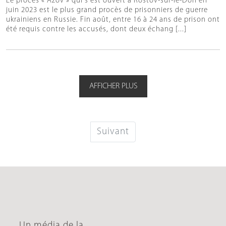
Le procès « Azov » qui s'est ouvert à Rostov-sur-le-Don en
juin 2023 est le plus grand procès de prisonniers de guerre
ukrainiens en Russie. Fin août, entre 16 à 24 ans de prison ont
été requis contre les accusés, dont deux échang [...]
AFFICHER PLUS
Suivant
Un média de la