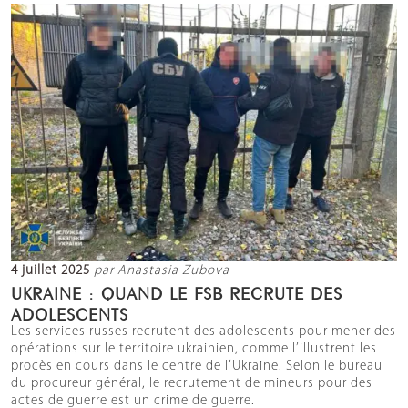
4 juillet 2025
par Anastasia Zubova
UKRAINE : QUAND LE FSB RECRUTE DES
ADOLESCENTS
Les services russes recrutent des adolescents pour mener des
opérations sur le territoire ukrainien, comme l’illustrent les
procès en cours dans le centre de l’Ukraine. Selon le bureau
du procureur général, le recrutement de mineurs pour des
actes de guerre est un crime de guerre.