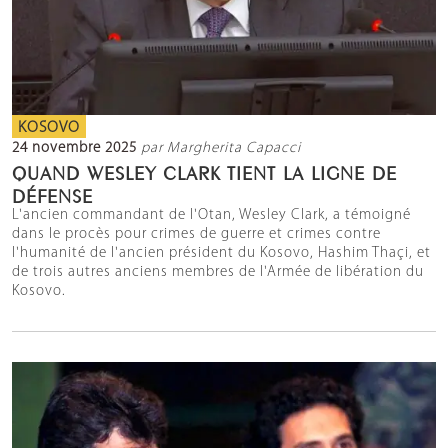
KOSOVO
24 novembre 2025
par Margherita Capacci
QUAND WESLEY CLARK TIENT LA LIGNE DE
DÉFENSE
L'ancien commandant de l'Otan, Wesley Clark, a témoigné
dans le procès pour crimes de guerre et crimes contre
l'humanité de l'ancien président du Kosovo, Hashim Thaçi, et
de trois autres anciens membres de l'Armée de libération du
Kosovo.