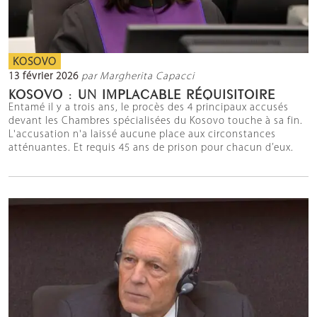
KOSOVO
13 février 2026
par Margherita Capacci
KOSOVO : UN IMPLACABLE RÉQUISITOIRE
Entamé il y a trois ans, le procès des 4 principaux accusés
devant les Chambres spécialisées du Kosovo touche à sa fin.
L'accusation n'a laissé aucune place aux circonstances
atténuantes. Et requis 45 ans de prison pour chacun d’eux.