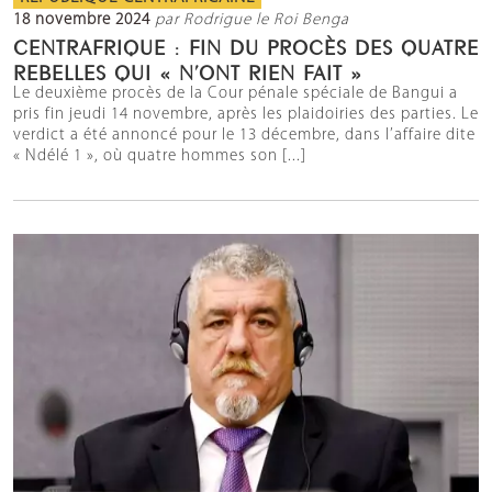
18 novembre 2024
par Rodrigue le Roi Benga
CENTRAFRIQUE : FIN DU PROCÈS DES QUATRE
REBELLES QUI « N’ONT RIEN FAIT »
Le deuxième procès de la Cour pénale spéciale de Bangui a
pris fin jeudi 14 novembre, après les plaidoiries des parties. Le
verdict a été annoncé pour le 13 décembre, dans l’affaire dite
« Ndélé 1 », où quatre hommes son [...]