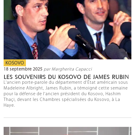
KOSOVO
18 septembre 2025
par Margherita Capacci
LES SOUVENIRS DU KOSOVO DE JAMES RUBIN
L'ancien porte-parole du département d'État américain sous
Madeleine Albright, James Rubin, a témoigné cette semaine
pour la défense de l'ancien président du Kosovo, Hashim
Thaçi, devant les Chambres spécialisées du Kosovo, à La
Haye.