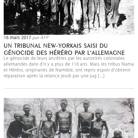
16 mars 2017
par AFP
UN TRIBUNAL NEW-YORKAIS SAISI DU
GÉNOCIDE DES HÉRÉRO PAR L'ALLEMAGNE
Le génocide de leurs ancêtres par les autorités coloniales
allemandes date d'il y a plus de 110 ans. Mais les tribus Nama
et Héréro, originaires de Namibie, ont repris espoir d'obtenir
réparation après la relance jeudi par une jug [...]