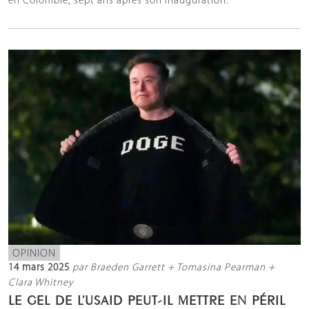
en Colombie, sept ans après son inauguration.
OPINION
14 mars 2025
par Braeden Garrett + Tomasina Pearman +
Clara Whitney
LE GEL DE L’USAID PEUT-IL METTRE EN PÉRIL