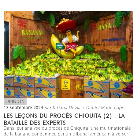
OPINION
13 septembre 2024
par Tatiana Devia + Daniel Marin Lopez
LES LEÇONS DU PROCÈS CHIQUITA (2) : LA
BATAILLE DES EXPERTS
Dans leur analyse du procès de Chiquita, une multinationale
de la banane condamnée par un tribunal américain à verser