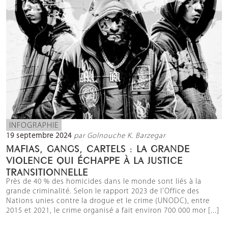
INFOGRAPHIE
19 septembre 2024
par Golnouche K. Barzegar
MAFIAS, GANGS, CARTELS : LA GRANDE
VIOLENCE QUI ÉCHAPPE À LA JUSTICE
TRANSITIONNELLE
Près de 40 % des homicides dans le monde sont liés à la
grande criminalité. Selon le rapport 2023 de l’Office des
Nations unies contre la drogue et le crime (UNODC), entre
2015 et 2021, le crime organisé a fait environ 700 000 mor [...]