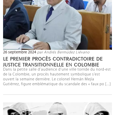
26 septembre 2024
par Andrés Bermúdez Liévano
LE PREMIER PROCÈS CONTRADICTOIRE DE
JUSTICE TRANSITIONNELLE EN COLOMBIE
Dans la petite salle d’audience d’une ville torride du nord-est
de la Colombie, un procès hautement symbolique s’est
ouvert la semaine dernière. Le colonel Hernán Mejía
Gutiérrez, figure emblématique du scandale des « faux po [...]