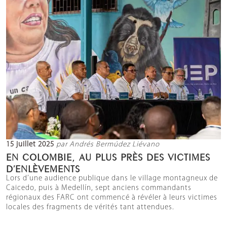
15 juillet 2025
par Andrés Bermúdez Liévano
EN COLOMBIE, AU PLUS PRÈS DES VICTIMES
D’ENLÈVEMENTS
Lors d’une audience publique dans le village montagneux de
Caicedo, puis à Medellín, sept anciens commandants
régionaux des FARC ont commencé à révéler à leurs victimes
locales des fragments de vérités tant attendues.