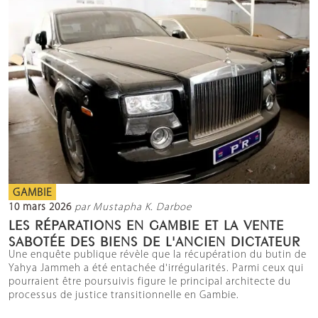
GAMBIE
10 mars 2026
par Mustapha K. Darboe
LES RÉPARATIONS EN GAMBIE ET LA VENTE
SABOTÉE DES BIENS DE L'ANCIEN DICTATEUR
Une enquête publique révèle que la récupération du butin de
Yahya Jammeh a été entachée d'irrégularités. Parmi ceux qui
pourraient être poursuivis figure le principal architecte du
processus de justice transitionnelle en Gambie.