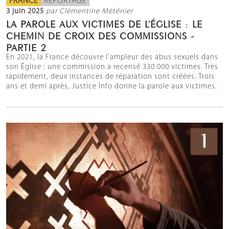
FRANCE
REPORTAGE
3 juin 2025
par Clémentine Méténier
LA PAROLE AUX VICTIMES DE L’ÉGLISE : LE
CHEMIN DE CROIX DES COMMISSIONS -
PARTIE 2
En 2021, la France découvre l’ampleur des abus sexuels dans
son Église : une commission a recensé 330 000 victimes. Très
rapidement, deux instances de réparation sont créées. Trois
ans et demi après, Justice Info donne la parole aux victimes.