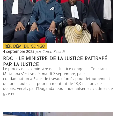
RÉP. DÉM. DU CONGO
4 septembre 2025
par Caleb Kazadi
RDC : LE MINISTRE DE LA JUSTICE RATTRAPÉ
PAR LA JUSTICE
Le procès de l’ex-ministre de la Justice congolais Constant
Mutamba s’est soldé, mardi 2 septembre, par sa
condamnation à 3 ans de travaux forcés pour détournement
de fonds publics – pour un montant de 19,9 millions de
dollars, versés par l’Ouganda pour indemniser les victimes de
guerre.