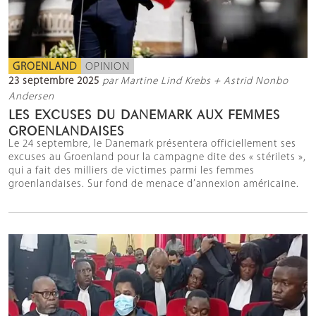
GROENLAND
OPINION
23 septembre 2025
par Martine Lind Krebs + Astrid Nonbo
Andersen
LES EXCUSES DU DANEMARK AUX FEMMES
GROENLANDAISES
Le 24 septembre, le Danemark présentera officiellement ses
excuses au Groenland pour la campagne dite des « stérilets »,
qui a fait des milliers de victimes parmi les femmes
groenlandaises. Sur fond de menace d’annexion américaine.