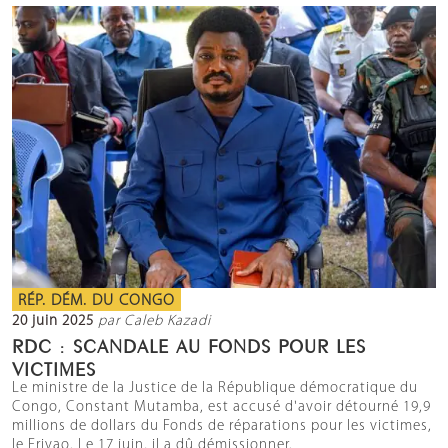
RÉP. DÉM. DU CONGO
20 juin 2025
par Caleb Kazadi
RDC : SCANDALE AU FONDS POUR LES
VICTIMES
Le ministre de la Justice de la République démocratique du
Congo, Constant Mutamba, est accusé d'avoir détourné 19,9
millions de dollars du Fonds de réparations pour les victimes,
le Frivao. Le 17 juin, il a dû démissionner.