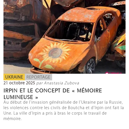
UKRAINE
REPORTAGE
21 octobre 2025
par Anastasia Zubova
IRPIN ET LE CONCEPT DE « MÉMOIRE
LUMINEUSE »
Au début de l’invasion généralisée de l’Ukraine par la Russie,
les violences contre les civils de Boutcha et d’Irpin ont fait la
Une. La ville d’Irpin a pris à bras le corps le travail de
mémoire.