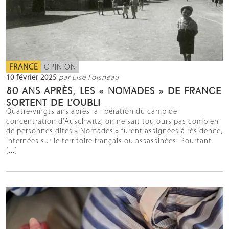
FRANCE
OPINION
10 février 2025
par Lise Foisneau
80 ANS APRÈS, LES « NOMADES » DE FRANCE
SORTENT DE L’OUBLI
Quatre-vingts ans après la libération du camp de
concentration d’Auschwitz, on ne sait toujours pas combien
de personnes dites « Nomades » furent assignées à résidence,
internées sur le territoire français ou assassinées. Pourtant
[...]