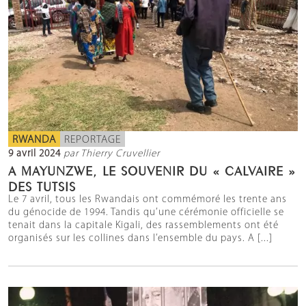
RWANDA
REPORTAGE
9 avril 2024
par Thierry Cruvellier
A MAYUNZWE, LE SOUVENIR DU « CALVAIRE »
DES TUTSIS
Le 7 avril, tous les Rwandais ont commémoré les trente ans
du génocide de 1994. Tandis qu’une cérémonie officielle se
tenait dans la capitale Kigali, des rassemblements ont été
organisés sur les collines dans l’ensemble du pays. A [...]