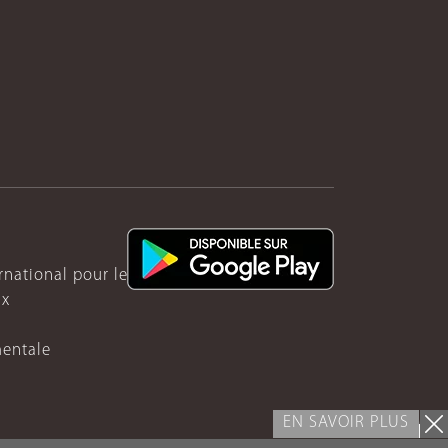
ernational pour le Rwanda
ux
mentale
EN SAVOIR PLUS