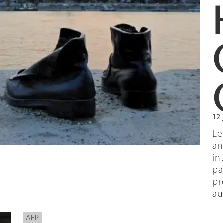
12 
Le
an
in
pa
pr
au
AFP