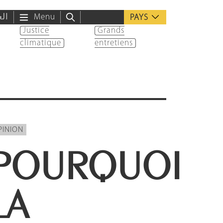
الع
Menu
PAYS
Justice
Grands
climatique
entretiens
PINION
POURQUOI
LA