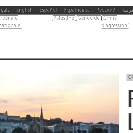
nçais
English
Español
Українська
Русский
ربية
r pénale
Palestine
Génocide
Crime
nationale
d'agression
O