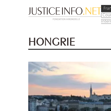
Fra
Cou
inter
HONGRIE