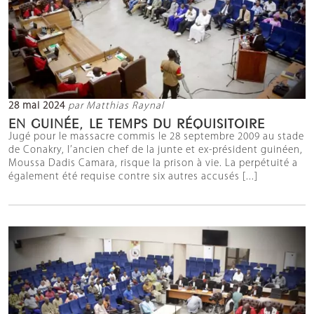
28 mai 2024
par Matthias Raynal
EN GUINÉE, LE TEMPS DU RÉQUISITOIRE
Jugé pour le massacre commis le 28 septembre 2009 au stade
de Conakry, l’ancien chef de la junte et ex-président guinéen,
Moussa Dadis Camara, risque la prison à vie. La perpétuité a
également été requise contre six autres accusés [...]