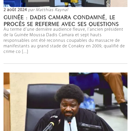
2 août 2024
par Matthias Raynal
GUINÉE : DADIS CAMARA CONDAMNÉ, LE
PROCÈS SE REFERME AVEC SES QUESTIONS
Au terme d’une dernière audience fleuve, l’ancien président
de la Guinée Moussa Dadis Camara et sept hauts
responsables ont été reconnus coupables du massacre de
manifestants au grand stade de Conakry en 2009, qualifié de
crime co [...]