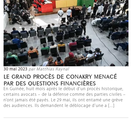
30 mai 2023
par Matthias Raynal
LE GRAND PROCÈS DE CONAKRY MENACÉ
PAR DES QUESTIONS FINANCIÈRES
En Guinée, huit mois après le début d’un procès historique,
certains avocats – de la défense comme des parties civiles –
n’ont jamais été payés. Le 29 mai, ils ont entamé une grève
des audiences. Ils demandent le déblocage d’une a [...]