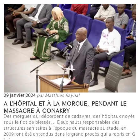
29 janvier 2024
par Matthias Raynal
A L’HÔPITAL ET À LA MORGUE, PENDANT LE
MASSACRE À CONAKRY
Des morgues qui débordent de cadavres, des hôpitaux noyés
sous le flot de blessés… Deux hauts responsables des
structures sanitaires à l’époque du massacre au stade, en
2009, ont été entendus dans le grand procès qui a repris en G