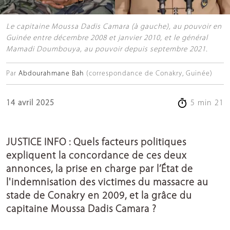
Le capitaine Moussa Dadis Camara (à gauche), au pouvoir en
Guinée entre décembre 2008 et janvier 2010, et le général
Mamadi Doumbouya, au pouvoir depuis septembre 2021.
Par
Abdourahmane Bah
(correspondance de Conakry, Guinée)
14 avril 2025
5 min 21
JUSTICE INFO :
Quels facteurs politiques
expliquent la concordance de ces deux
annonces, la prise en charge par l’État de
l'indemnisation des victimes du massacre au
stade de Conakry en 2009, et la grâce du
capitaine Moussa Dadis Camara ?