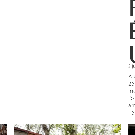
3 j
Al
25
in
l’
am
15