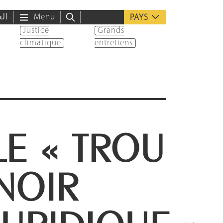
الع
Menu
PAYS
Justice
Grands
climatique
entretiens
LE « TROU
NOIR
JURIDIQUE »