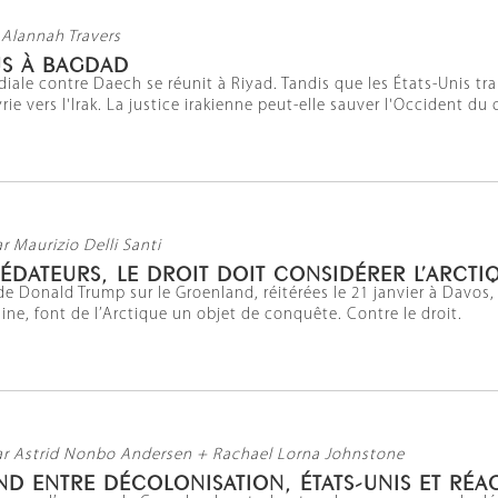
 Alannah Travers
S À BAGDAD
iale contre Daech se réunit à Riyad. Tandis que les États-Unis tran
rie vers l'Irak. La justice irakienne peut-elle sauver l'Occident du
r Maurizio Delli Santi
RÉDATEURS, LE DROIT DOIT CONSIDÉRER L’ARC
de Donald Trump sur le Groenland, réitérées le 21 janvier à Davos,
hine, font de l’Arctique un objet de conquête. Contre le droit.
ar Astrid Nonbo Andersen + Rachael Lorna Johnstone
D ENTRE DÉCOLONISATION, ÉTATS-UNIS ET RÉA