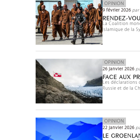
OPINION
9 février 2026
par
RENDEZ-VOU
La Coalition mond
Islamique de la Sy
OPINION
26 janvier 2026
pa
FACE AUX P
Les déclarations 
Russie et de la C
OPINION
22 janvier 2026
p
LE GROENLAN