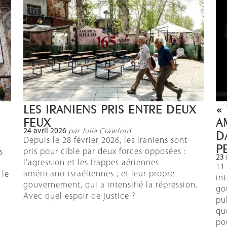
LES IRANIENS PRIS ENTRE DEUX
«
FEUX
A
24 avril 2026
par Julia Crawford
D
Depuis le 28 février 2026, les Iraniens sont
P
pris pour cible par deux forces opposées :
s
23
l’agression et les frappes aériennes
11
américano-israéliennes ; et leur propre
 le
in
gouvernement, qui a intensifié la répression.
go
Avec quel espoir de justice ?
pu
qu
pou