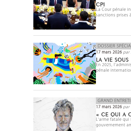
CPI
La Cour pénale i
sanctions prises 
DOSSIER SPÉCIA
17 mars 2026
par 
LA VIE SOUS
En 2025, l’admini
pénale internatio
GRAND ENTRET
17 mars 2026
par 
« CE QUI A 
L'arme fatale qui
gouvernement amér