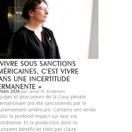
 VIVRE SOUS SANCTIONS
MÉRICAINES, C'EST VIVRE
ANS UNE INCERTITUDE
ERMANENTE »
 mars 2026
par Janet H. Anderson
 juges et procureurs de la Cour pénale
ternationale ont été sanctionnés par le
uvernement américain. Certains ont rendu
blic le profond impact sur leur vie
otidienne. Et la protection dont ils
rraient bénéficier n’est pas claire.