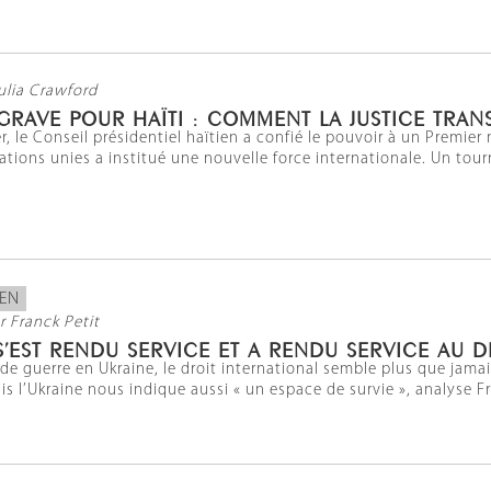
ulia Crawford
 GRAVE POUR HAÏTI : COMMENT LA JUSTICE TRAN
er, le Conseil présidentiel haïtien a confié le pouvoir à un Premier
ations unies a institué une nouvelle force internationale. Un tour
IEN
r Franck Petit
 S’EST RENDU SERVICE ET A RENDU SERVICE AU D
de guerre en Ukraine, le droit international semble plus que jama
is l’Ukraine nous indique aussi « un espace de survie », analyse F