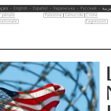
nçais
English
Español
Українська
Русский
ربية
r pénale
Palestine
Génocide
Crime
nationale
d'agression