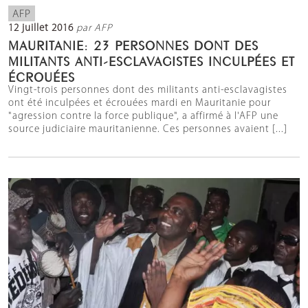
AFP
12 juillet 2016
par AFP
MAURITANIE: 23 PERSONNES DONT DES
MILITANTS ANTI-ESCLAVAGISTES INCULPÉES ET
ÉCROUÉES
Vingt-trois personnes dont des militants anti-esclavagistes
ont été inculpées et écrouées mardi en Mauritanie pour
"agression contre la force publique", a affirmé à l'AFP une
source judiciaire mauritanienne. Ces personnes avaient [...]