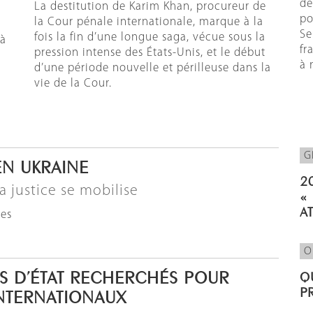
de
La destitution de Karim Khan, procureur de
po
la Cour pénale internationale, marque à la
Se
fois la fin d’une longue saga, vécue sous la
 à
fr
pression intense des États-Unis, et le début
à 
d’une période nouvelle et périlleuse dans la
vie de la Cour.
G
EN UKRAINE
2
 justice se mobilise
«
A
les
O
S D’ÉTAT RECHERCHÉS POUR
Q
P
INTERNATIONAUX