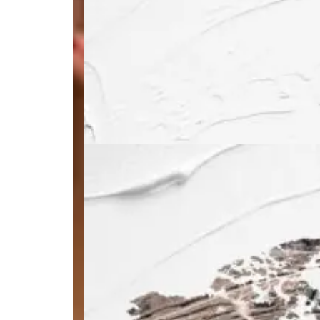
UKRAINE
GRAND ENTRETIEN
« L’UKRAINE S’EST REN
RENDU SERVICE AU DR
INTERNATIONAL »
23 février 2026
par Franck Petit
Après quatre ans de guerre en Ukraine, 
pouvoir de Donald Trump, le droit inter
jamais menacé et son rôle dans les négo
Mais l’exemple de l’Ukraine, qui fait ém
« régional » pour le crime d’agression cr
nous indique « un espace de survie du 
au pire moment de sa crise », analyse Fr