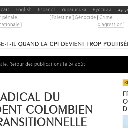
nçais
English
Español
Українська
Русский
ربية
r pénale
Palestine
Génocide
Crime
nationale
d'agression
E-T-IL QUAND LA CPI DEVIENT TROP POLITISÉ
ale. Retour des publications le 24 août
R
F
RADICAL DU
C
DENT COLOMBIEN
D
TRANSITIONNELLE