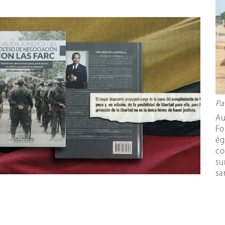
Pa
Au
Fo
ég
co
su
sa