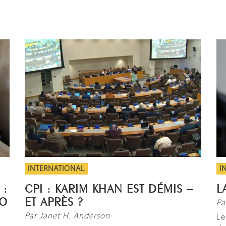
INTERNATIONAL
I
 :
CPI : KARIM KHAN EST DÉMIS –
L
AO
ET APRÈS ?
Pa
Par Janet H. Anderson
Le