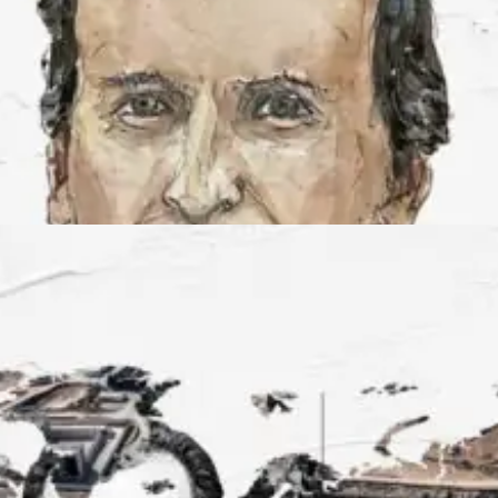
DU SERVICE ET A
OIT
une année de retour au
national semble plus que
ciations de paix contesté.
erger un tribunal
éé par le Conseil l’Europe,
droit international même
édéric Mégret.
SYRIE
INFOGRAPHIE