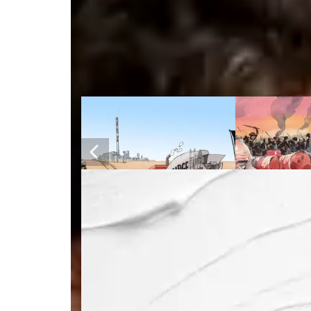
Tous nos dossiers spéci
GUERRE ET AFFAIRES :
GUERRE ET 
LAFARGE SUR LE BANC
LUNDIN SUR
DES ACCUSÉS
DES ACCUS
15 publications
23 publication