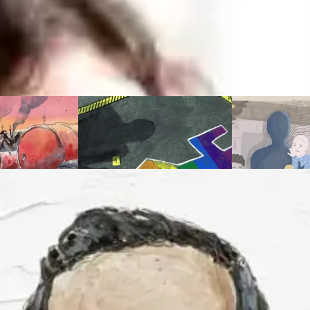
aux
PÉTROLE :
LE COMBAT CONTRE LES
LES DISPARU
 LE BANC
CRIMES DE GENRE
S’OUBLIENT 
ÉS
7 publications
23 publications
s