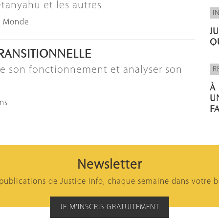
tanyahu et les autres
I
u Monde
J
Q
TRANSITIONNELLE
 son fonctionnement et analyser son
R
À
U
ons
F
Newsletter
 publications de Justice Info, chaque semaine dans votre b
JE M'INSCRIS GRATUITEMENT