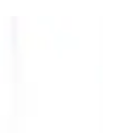
+
S SANCTIONS AMÉRICAINES,
 DANS UNE INCERTITUDE
 »
reurs de la Cour pénale internationale
és par le gouvernement américain.
u public le profond impact sur leur vie
 protection dont ils pourraient
s claire.
MMENT LES SANCTIONS
UVENT ÊTRE UNE ARME
CHNOLOGIQUE
ÉRICAINE CONTRE LA CPI