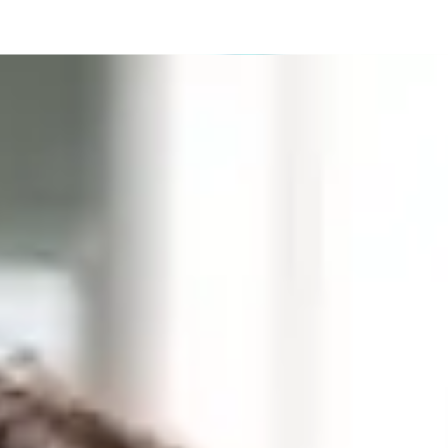
6 publications
DOSSIER SPÉCIAL
« VIVRE SOU
C'EST VIVRE
PERMANENTE
11 juges et procu
ont été sanctionn
Certains ont rend
quotidienne. Et la
bénéficier n’est pa
« NOUS SOMMES COMME
CO
DES PARIAS »
PE
TE
AM