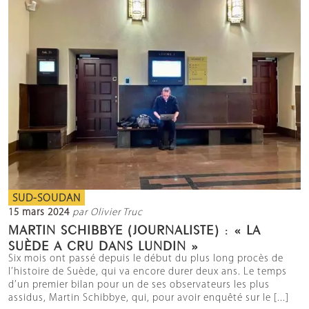
SUD-SOUDAN
15 mars 2024
par Olivier Truc
MARTIN SCHIBBYE (JOURNALISTE) : « LA
SUÈDE A CRU DANS LUNDIN »
Six mois ont passé depuis le début du plus long procès de
l’histoire de Suède, qui va encore durer deux ans. Le temps
d’un premier bilan pour un de ses observateurs les plus
assidus, Martin Schibbye, qui, pour avoir enquêté sur le [...]