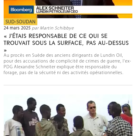
SUD-SOUDAN
24 mars 2025
par Martin Schibbye
« J’ÉTAIS RESPONSABLE DE CE QUI SE
TROUVAIT SOUS LA SURFACE, PAS AU-DESSUS
»
Au procès en Suède des anciens dirigeants de Lundin Oil,
pour des accusations de complicité de crimes de guerre, l'ex-
PDG Alexandre Schneiter explique être responsable du
forage, pas de la sécurité ni des activités opérationnelles.