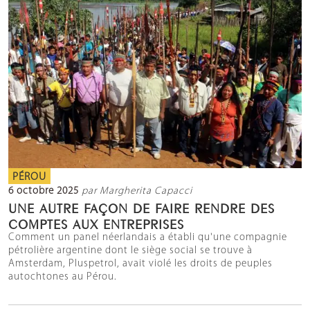
PÉROU
6 octobre 2025
par Margherita Capacci
UNE AUTRE FAÇON DE FAIRE RENDRE DES
COMPTES AUX ENTREPRISES
Comment un panel néerlandais a établi qu'une compagnie
pétrolière argentine dont le siège social se trouve à
Amsterdam, Pluspetrol, avait violé les droits de peuples
autochtones au Pérou.