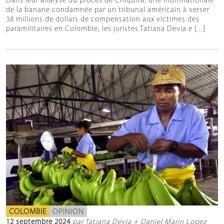
Dans leur analyse du procès de Chiquita, une multinationale
de la banane condamnée par un tribunal américain à verser
38 millions de dollars de compensation aux victimes des
paramilitaires en Colombie, les juristes Tatiana Devia e [...]
COLOMBIE
OPINION
12 septembre 2024
par Tatiana Devia + Daniel Marin Lopez