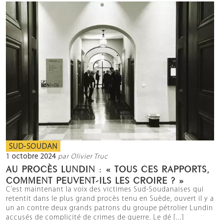
SUD-SOUDAN
1 octobre 2024
par Olivier Truc
AU PROCÈS LUNDIN : « TOUS CES RAPPORTS,
COMMENT PEUVENT-ILS LES CROIRE ? »
C’est maintenant la voix des victimes Sud-Soudanaises qui
retentit dans le plus grand procès tenu en Suède, ouvert il y a
un an contre deux grands patrons du groupe pétrolier Lundin
accusés de complicité de crimes de guerre. Le dé [...]