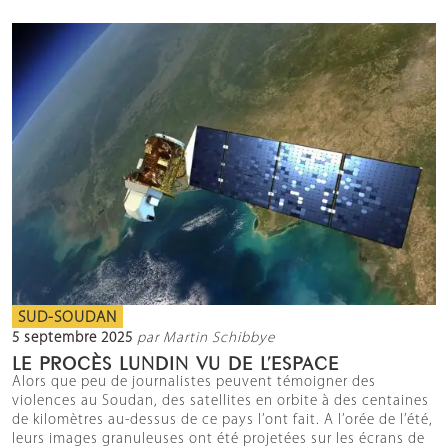
SUD-SOUDAN
5 septembre 2025
par Martin Schibbye
LE PROCÈS LUNDIN VU DE L’ESPACE
Alors que peu de journalistes peuvent témoigner des
violences au Soudan, des satellites en orbite à des centaines
de kilomètres au-dessus de ce pays l’ont fait. A l’orée de l’été,
leurs images granuleuses ont été projetées sur les écrans de