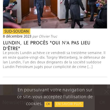
SUD-SOUDAN
8 décembre 2023
par Olivier Truc
LUNDIN, LE PROCÈS "QUI N'A PAS LIEU
D'ÊTRE"
Le procès Lundin achève ce vendredi sa treizième semaine. Il
en reste quatre-vingt-dix. Torgny Wetterberg, le défenseur de
Ian Lundin, l’un des deux dirigeants de la société suédoise
Lundin Petroleum jugés pour complicité de crime [...]
En poursuivant votre navigation sur
ce site, vous acceptez l'utilisation de
Newsletter
OK
cookies.
OK
EN SAVOIR PLUS