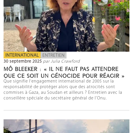
INTERNATIONAL
ENTRETIEN
30 septembre 2025
par Julia Crawford
MÔ BLEEKER : « IL NE FAUT PAS ATTENDRE
QUE CE SOIT UN GÉNOCIDE POUR RÉAGIR »
Que signifie l'engagement international de 2005 sur la
responsabilité de protéger alors que des atrocités sont
commises à Gaza, au Soudan et ailleurs ? Entretien avec la
conseillère spéciale du secrétaire général de l’Onu.