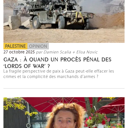
PALESTINE
OPINION
27 octobre 2025
par Damien Scalia + Elisa Novic
GAZA : À QUAND UN PROCÈS PÉNAL DES
‘LORDS OF WAR’ ?
La fragile perspective de paix à Gaza peut-elle effacer les
crimes et la complicité des marchands d’armes ?