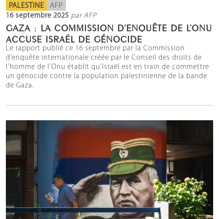
PALESTINE
AFP
16 septembre 2025
par AFP
GAZA : LA COMMISSION D’ENQUÊTE DE L’ONU
ACCUSE ISRAËL DE GÉNOCIDE
Le rapport publié ce 16 septembre par la Commission
d’enquête internationale créée par le Conseil des droits de
l’homme de l’Onu établit qu’Israël est en train de commettre
un génocide contre la population palestinienne de la bande
de Gaza.