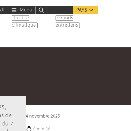
الع
Menu
PAYS
Justice
Grands
climatique
entretiens
25,
as de
4 novembre 2025
e du 7
0 min 36