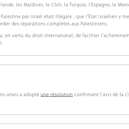
l’Irlande, les Maldives, le Chili, la Turquie, l’Espagne, le Me
alestine par Israël était illégale ; que l'État israélien y m
corder des réparations complètes aux Palestiniens.
nu, en vertu du droit international, de faciliter l’achemine
e.
ons unies a adopté
une résolution
confirmant l’avis de la CI