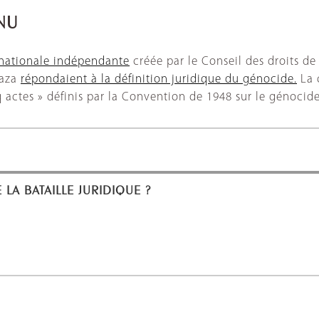
NU
nationale indépendante
créée par le Conseil des droits de
Gaza
répondaient à la définition juridique du génocide.
La 
 actes » définis par la Convention de 1948 sur le génocide
 LA BATAILLE JURIDIQUE ?