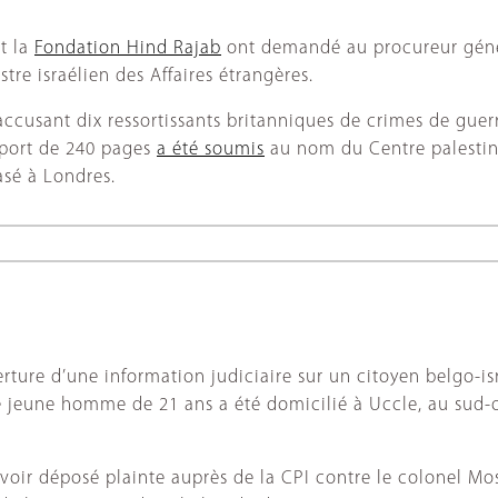
t la
Fondation Hind Rajab
ont demandé au procureur génér
tre israélien des Affaires étrangères.
 accusant dix ressortissants britanniques de crimes de guer
pport de 240 pages
a été soumis
au nom du Centre palestini
asé à Londres.
rture d’une information judiciaire sur un citoyen belgo-is
 jeune homme de 21 ans a été domicilié à Uccle, au sud-oue
oir déposé plainte auprès de la CPI contre le colonel Mos