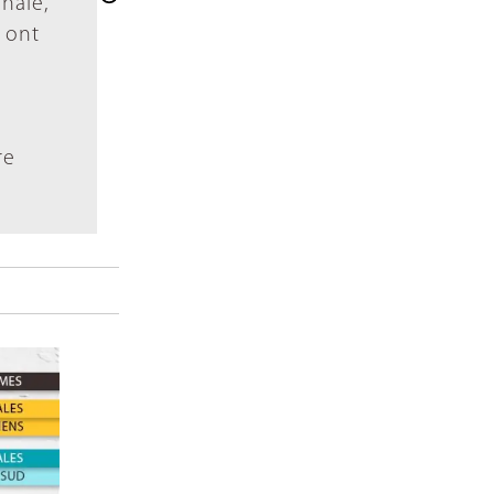
onale,
s ont
s
re