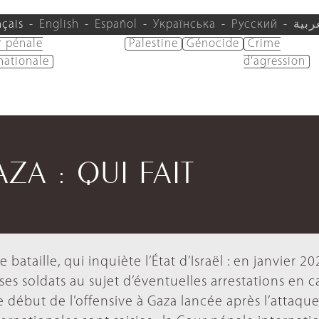
nçais
English
Español
Українська
Русский
ربية
r pénale
Palestine
Génocide
Crime
nationale
d'agression
ZA : QUI FAIT
bataille, qui inquiète l’État d’Israël : en janvier 20
ses soldats au sujet d’éventuelles arrestations en c
e début de l’offensive à Gaza lancée après l’attaqu