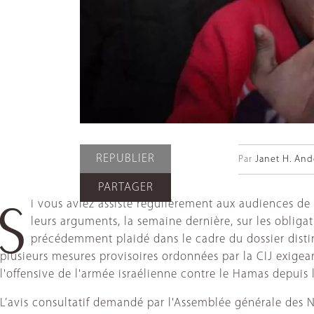
REPUBLIER
Par
Janet H. And
PARTAGER
i vous aviez assisté régulièrement aux audiences de 
S
leurs arguments, la semaine dernière, sur les obliga
précédemment plaidé dans le cadre du dossier distinc
plusieurs mesures provisoires ordonnées par la CIJ exigea
l'offensive de l'armée israélienne contre le Hamas depuis 
L’avis consultatif demandé par l'Assemblée générale des Na