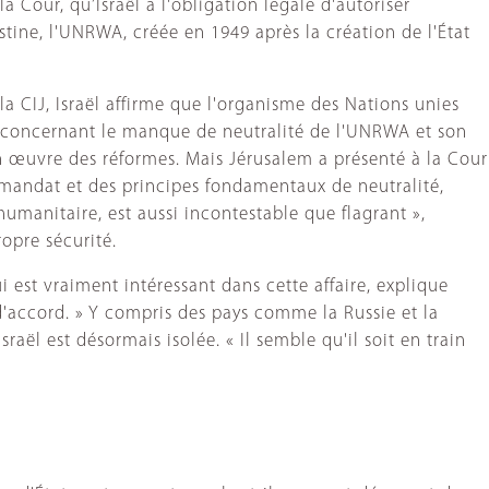
 Cour, qu’Israël a l'obligation légale d'autoriser
tine, l'UNRWA, créée en 1949 après la création de l'État
la CIJ, Israël affirme que l'organisme des Nations unies
s concernant le manque de neutralité de l'UNRWA et son
en œuvre des réformes. Mais Jérusalem a présenté à la Cour
mandat et des principes fondamentaux de neutralité,
umanitaire, est aussi incontestable que flagrant »,
ropre sécurité.
ui est vraiment intéressant dans cette affaire, explique
t d'accord. » Y compris des pays comme la Russie et la
raël est désormais isolée. « Il semble qu'il soit en train