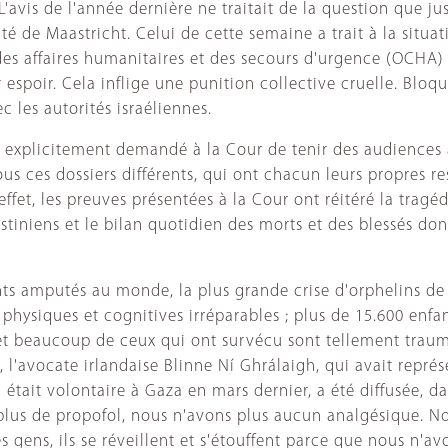
 L'avis de l'année dernière ne traitait de la question que
ité de Maastricht. Celui de cette semaine a trait à la situat
s affaires humanitaires et des secours d'urgence (OCHA) : «
espoir. Cela inflige une punition collective cruelle. Bloque
 les autorités israéliennes.
 explicitement demandé à la Cour de tenir des audiences ac
us ces dossiers différents, qui ont chacun leurs propres res
effet, les preuves présentées à la Cour ont réitéré la tragéd
tiniens et le bilan quotidien des morts et des blessés don
ts amputés au monde, la plus grande crise d'orphelins de
s physiques et cognitives irréparables ; plus de 15.600 enf
 et beaucoup de ceux qui ont survécu sont tellement traum
, l'avocate irlandaise Blinne Ní Ghrálaigh, qui avait repré
ait volontaire à Gaza en mars dernier, a été diffusée, da
 plus de propofol, nous n'avons plus aucun analgésique.
gens, ils se réveillent et s'étouffent parce que nous n'avo