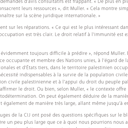
 demandes d'avis consultatifs est frappant. « De plus en pl
onsacrent leurs ressources », dit Muller. « Cela montre s
nnaître sur la scène juridique internationale. »
ur les réparations. « Ce qui est le plus intéressant dans c
occupation est très clair. Le droit relatif à l'immunité es
 évidemment toujours difficile à prédire », répond Muller. 
ance occupante et membre des Nations unies, à l'égard de l
nales et d'États tiers, dans le territoire palestinien occup
nécessité indispensables à la survie de la population civile
n civile palestinienne et à l'appui du droit du peuple pal
ffirmer le droit. Ou bien, selon Muller, « le contexte offre 
utodétermination. On peut également déduire de la manière
ent également de manière très large, allant même jusqu'à e
ges de la CIJ ont posé des questions spécifiques sur le blo
ière un peu plus large que ce à quoi nous pourrions nous a