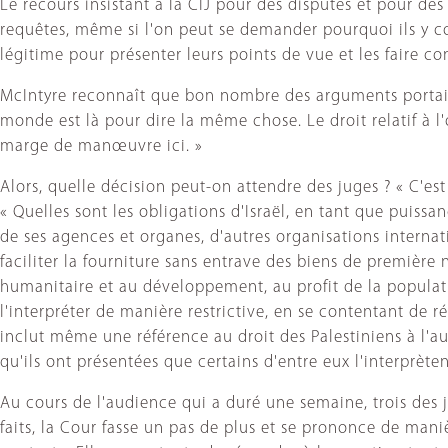
Le recours insistant à la CIJ pour des disputes et pour des
requêtes, même si l'on peut se demander pourquoi ils y c
légitime pour présenter leurs points de vue et les faire co
McIntyre reconnaît que bon nombre des arguments portaient s
monde est là pour dire la même chose. Le droit relatif à l'
marge de manœuvre ici. »
Alors, quelle décision peut-on attendre des juges ? « C'est
« Quelles sont les obligations d'Israël, en tant que puiss
de ses agences et organes, d'autres organisations internatio
faciliter la fourniture sans entrave des biens de première 
humanitaire et au développement, au profit de la populatio
l'interpréter de manière restrictive, en se contentant de réa
inclut même une référence au droit des Palestiniens à l'a
qu'ils ont présentées que certains d'entre eux l'interprèt
Au cours de l'audience qui a duré une semaine, trois des ju
faits, la Cour fasse un pas de plus et se prononce de man