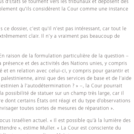
us d'États se tournent vers les tribunaux et déposent des
implement qu'ils considèrent la Cour comme une instance
e dossier, c'est qu'il n'est pas intéressant, car tout le
t extrêmement clair. Il n'y a vraiment pas beaucoup de
En raison de la formulation particulière de la question –
a présence et des activités des Nations unies, y compris
é et en relation avec celui-ci, y compris pour garantir et
 palestinienne, ainsi que des services de base et de l'aide
estinien à l'autodétermination ? » –, la Cour pourrait
la possibilité de statuer sur un champ très large, car il
 dont certains États ont réagi et du type d’observations
nvisager toutes sortes de mesures de réparation ».
cus israélien actuel. « Il est possible qu'à la lumière des
ttendre », estime Muller. « La Cour est consciente du