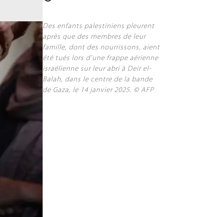
Des enfants palestiniens pleurent
après que des membres de leur
famille, dont des nourrissons, aient
été tués lors d'une frappe aérienne
israélienne sur leur abri à Deir el-
Balah, dans le centre de la bande
de Gaza, le 14 janvier 2025. © AFP