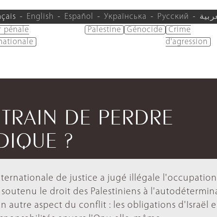
nçais
English
Español
Українська
Русский
ربية
r pénale
Palestine
Génocide
Crime
nationale
d'agression
N TRAIN DE PERDRE
IDIQUE ?
ernationale de justice a jugé illégale l'occupatio
et soutenu le droit des Palestiniens à l'autodétermin
 autre aspect du conflit : les obligations d'Israël 