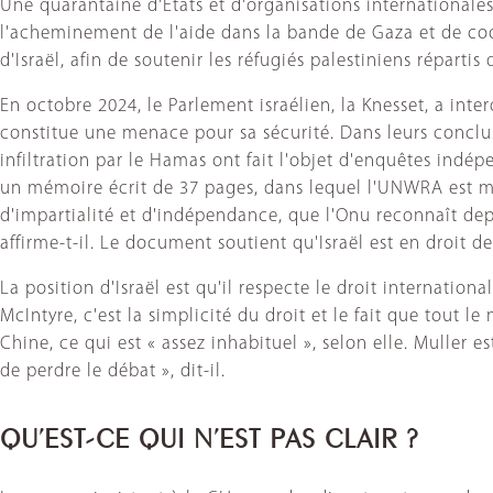
Une quarantaine d'États et d'organisations internationales 
l'acheminement de l'aide dans la bande de Gaza et de coop
d'Israël, afin de soutenir les réfugiés palestiniens réparti
En octobre 2024, le Parlement israélien, la Knesset, a inte
constitue une menace pour sa sécurité. Dans leurs conclu
infiltration par le Hamas ont fait l'objet d'enquêtes indé
un mémoire écrit de 37 pages, dans lequel l'UNWRA est m
d'impartialité et d'indépendance, que l'Onu reconnaît dep
affirme-t-il. Le document soutient qu'Israël est en droit d
La position d'Israël est qu'il respecte le droit internationa
McIntyre, c'est la simplicité du droit et le fait que tout 
Chine, ce qui est « assez inhabituel », selon elle. Muller e
de perdre le débat », dit-il.
QU’EST-CE QUI N’EST PAS CLAIR ?