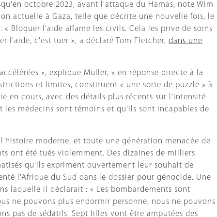
 jusqu'en octobre 2023, avant l'attaque du Hamas, note Wim
ion actuelle à Gaza, telle que décrite une nouvelle fois, le
 Bloquer l'aide affame les civils. Cela les prive de soins
r l'aide, c'est tuer », a déclaré Tom Fletcher,
dans une
célérées », explique Muller, « en réponse directe à la
trictions et limites, constituent « une sorte de puzzle » à
ie en cours, avec des détails plus récents sur l'intensité
t les médecins sont témoins et qu'ils sont incapables de
 l'histoire moderne, et toute une génération menacée de
ants ont été tués violemment. Des dizaines de milliers
atisés qu'ils expriment ouvertement leur souhait de
senté l'Afrique du Sud dans le dossier pour génocide. Une
ns laquelle il déclarait : « Les bombardements sont
 Nous ne pouvons plus endormir personne, nous ne pouvons
ns pas de sédatifs. Sept filles vont être amputées des