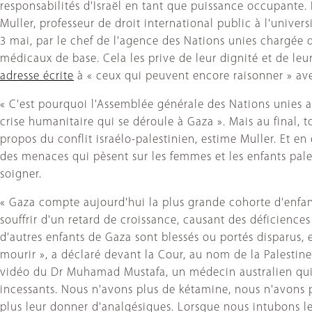
responsabilités d'Israël en tant que puissance occupante.
Muller, professeur de droit international public à l'univers
3 mai, par le chef de l'agence des Nations unies chargée de
médicaux de base. Cela les prive de leur dignité et de leur 
adresse écrite
à « ceux qui peuvent encore raisonner » avec
« C'est pourquoi l'Assemblée générale des Nations unies a
crise humanitaire qui se déroule à Gaza ». Mais au final, to
propos du conflit israélo-palestinien, estime Muller. Et en 
des menaces qui pèsent sur les femmes et les enfants pales
soigner.
« Gaza compte aujourd'hui la plus grande cohorte d'enfan
souffrir d'un retard de croissance, causant des déficience
d'autres enfants de Gaza sont blessés ou portés disparus,
mourir », a déclaré devant la Cour, au nom de la Palestine
vidéo du Dr Muhamad Mustafa, un médecin australien qui ét
incessants. Nous n'avons plus de kétamine, nous n'avons
plus leur donner d'analgésiques. Lorsque nous intubons les 