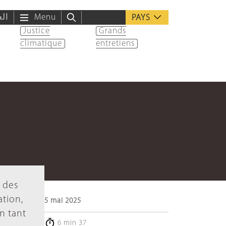
الع
Menu
PAYS
Justice
Grands
climatique
entretiens
n des
ation,
5 mai 2025
en tant
6 min 37