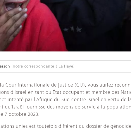
erson
(notre correspondante à La Haye)
la Cour internationale de justice (CIJ), vous auriez recon
tions d'Israël en tant qu'État occupant et membre des Nati
t intenté par l'Afrique du Sud contre Israël en vertu de l
nt qu'Israël fournisse des moyens de survie à la populatio
le 7 octobre 2023.
tions unies est toutefois différent du dossier de génocide 