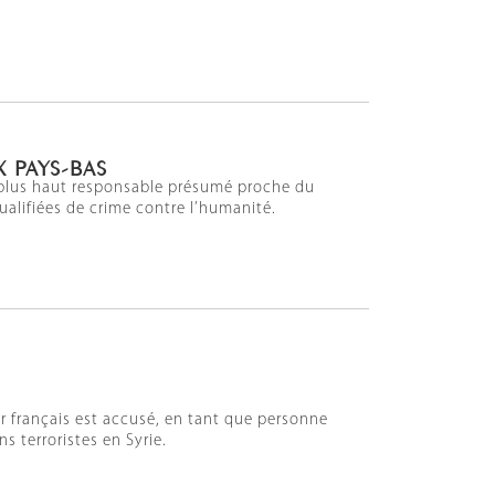
X PAYS-BAS
le plus haut responsable présumé proche du
ualifiées de crime contre l’humanité.
er français est accusé, en tant que personne
s terroristes en Syrie.