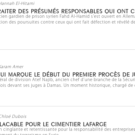
Hannah El-Hitami
AITER DES PRÉSUMÉS RESPONSABLES QUI ONT 
cien gardien de prison syrien Fahd Al-Hamid s’est ouvert en Allem
stion des poursuites contre ceux qui ont fait défection et révélé d
Karam Amer
UI MARQUE LE DÉBUT DU PREMIER PROCÈS DE JU
énéral de division Atef Najib, ancien chef d’une branche de la Sécu
fois devant ses juges à Damas. Un moment historique, chargé de c
Chloé Dubois
LACABLE POUR LE CIMENTIER LAFARGE
 cinglante et retentissante pour la responsabilité des entreprises