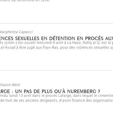
cement du terrorisme en Syrie.
Margherita Capacci
LENCES SEXUELLES EN DÉTENTION EN PROCÈS AU
 syrien s’est ouvert mercredi 8 avril à La Haye. Rafiq al Q. est 
al-Assad à être jugé aux Pays-Bas, pour des violences sexuelles q
Sharon Weill
RGE : UN PAS DE PLUS QU’À NUREMBERG ?
tendu lundi 13 avril dans le procès Lafarge, dans lequel le cimenti
de huit de ses anciens dirigeants, d’avoir financé des organisation