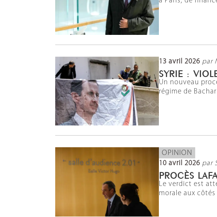
à Paris, de finan
13 avril 2026
par 
SYRIE : VIO
Un nouveau procès
régime de Bachar 
OPINION
10 avril 2026
par 
PROCÈS LAFA
Le verdict est at
morale aux côtés 