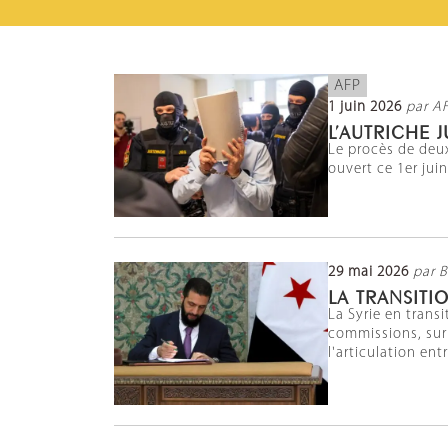
AFP
1 juin 2026
par A
L’AUTRICHE 
Le procès de deux
ouvert ce 1er jui
29 mai 2026
par 
LA TRANSITI
La Syrie en trans
commissions, sur 
l'articulation ent