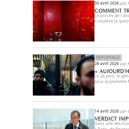
30 avril 2026
par 
COMMENT TR
Le procès de l’an
il soulève la que
REPORTAGE
28 avril 2026
par 
« AUJOURD’H
Le 26 avril, le g
pour la première 
14 avril 2026
par 
VERDICT IMP
Dans une décision