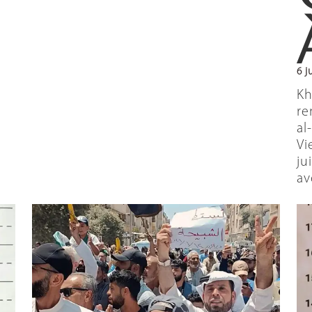
6 j
Kh
re
al
Vi
ju
av