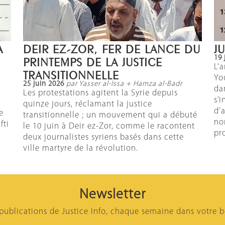
A
DEIR EZ-ZOR, FER DE LANCE DU
J
19 
PRINTEMPS DE LA JUSTICE
L’
TRANSITIONNELLE
Yo
25 juin 2026
par Yasser al-Issa + Hamza al-Badr
da
,
Les protestations agitent la Syrie depuis
s’
quinze jours, réclamant la justice
d’
e
transitionnelle ; un mouvement qui a débuté
no
fti
le 10 juin à Deir ez-Zor, comme le racontent
pr
deux journalistes syriens basés dans cette
ville martyre de la révolution.
Newsletter
 publications de Justice Info, chaque semaine dans votre b