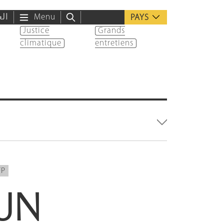
الع
Menu
PAYS
Justice
Grands
climatique
entretiens
FP
UN