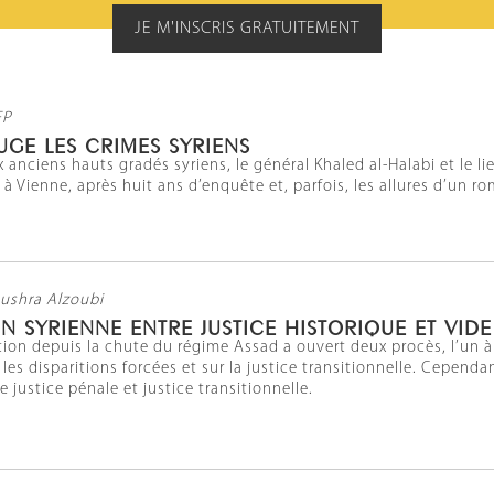
JE M'INSCRIS GRATUITEMENT
FP
JUGE LES CRIMES SYRIENS
 anciens hauts gradés syriens, le général Khaled al-Halabi et le 
n à Vienne, après huit ans d’enquête et, parfois, les allures d’un 
Bushra Alzoubi
ON SYRIENNE ENTRE JUSTICE HISTORIQUE ET VIDE
ition depuis la chute du régime Assad a ouvert deux procès, l’un à
les disparitions forcées et sur la justice transitionnelle. Cependa
re justice pénale et justice transitionnelle.