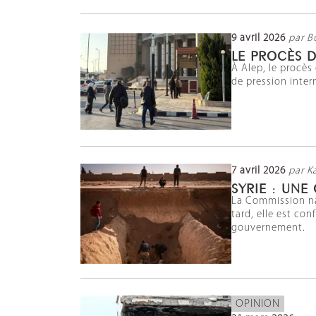
9 avril 2026
par B
LE PROCÈS D’
À Alep, le procès
de pression inter
7 avril 2026
par K
SYRIE : UNE
La Commission nat
tard, elle est co
gouvernement.
OPINION