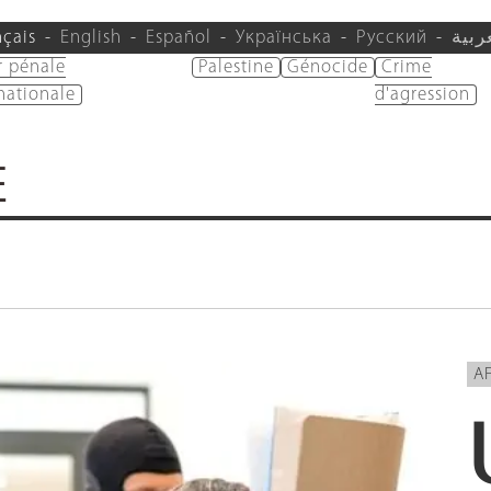
nçais
English
Español
Українська
Русский
ربية
r pénale
Palestine
Génocide
Crime
nationale
d'agression
E
A