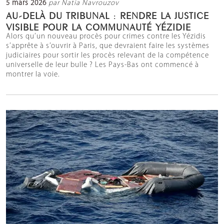
5 mars 2026
par Natia Navrouzov
AU-DELÀ DU TRIBUNAL : RENDRE LA JUSTICE
VISIBLE POUR LA COMMUNAUTÉ YÉZIDIE
Alors qu’un nouveau procès pour crimes contre les Yézidis
s’apprête à s’ouvrir à Paris, que devraient faire les systèmes
judiciaires pour sortir les procès relevant de la compétence
universelle de leur bulle ? Les Pays-Bas ont commencé à
montrer la voie.