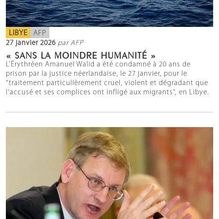
LIBYE
AFP
27 janvier 2026
par AFP
« SANS LA MOINDRE HUMANITÉ »
L’Érythréen Amanuel Walid a été condamné à 20 ans de
prison par la justice néerlandaise, le 27 janvier, pour le
"traitement particulièrement cruel, violent et dégradant que
l'accusé et ses complices ont infligé aux migrants", en Libye.