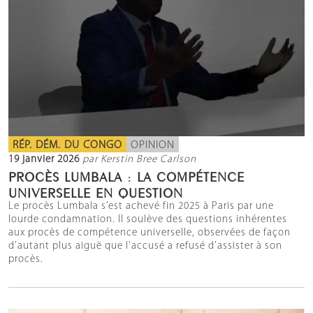
RÉP. DÉM. DU CONGO
OPINION
19 janvier 2026
par Kerstin Bree Carlson
PROCÈS LUMBALA : LA COMPÉTENCE
UNIVERSELLE EN QUESTION
Le procès Lumbala s’est achevé fin 2025 à Paris par une
lourde condamnation. Il soulève des questions inhérentes
aux procès de compétence universelle, observées de façon
d’autant plus aiguë que l’accusé a refusé d’assister à son
procès.