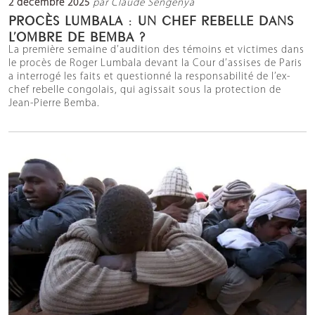
2 décembre 2025
par Claude Sengenya
PROCÈS LUMBALA : UN CHEF REBELLE DANS
L’OMBRE DE BEMBA ?
La première semaine d’audition des témoins et victimes dans
le procès de Roger Lumbala devant la Cour d’assises de Paris
a interrogé les faits et questionné la responsabilité de l’ex-
chef rebelle congolais, qui agissait sous la protection de
Jean-Pierre Bemba.