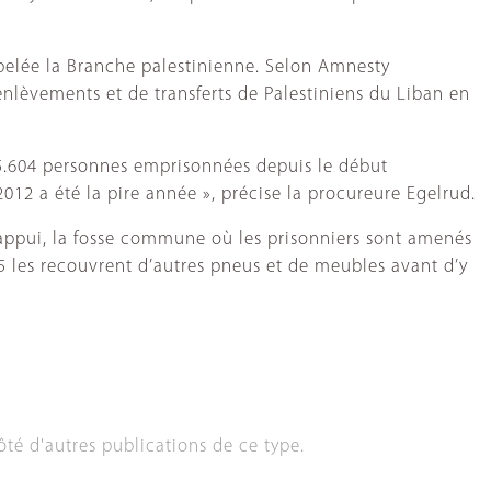
ppelée la Branche palestinienne. Selon Amnesty
’enlèvements et de transferts de Palestiniens du Liban en
 155.604 personnes emprisonnées depuis le début
 2012 a été la pire année », précise la procureure Egelrud.
 l’appui, la fosse commune où les prisonniers sont amenés
5 les recouvrent d’autres pneus et de meubles avant d’y
ôté d'autres publications de ce type.