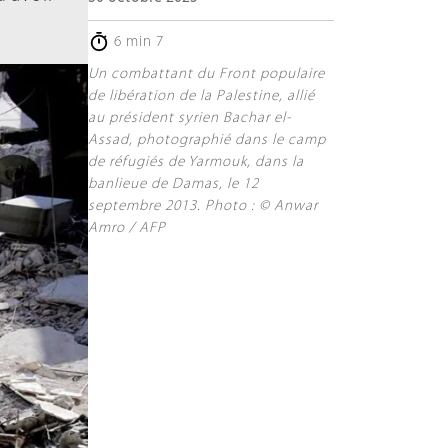
6 min 7
Un combattant du Front populaire
de libération de la Palestine, allié
au président syrien Bachar el-
Assad, photographié dans le camp
de réfugiés de Yarmouk, dans la
banlieue de Damas, le 12
septembre 2013. Photo : © Anwar
Amro / AFP