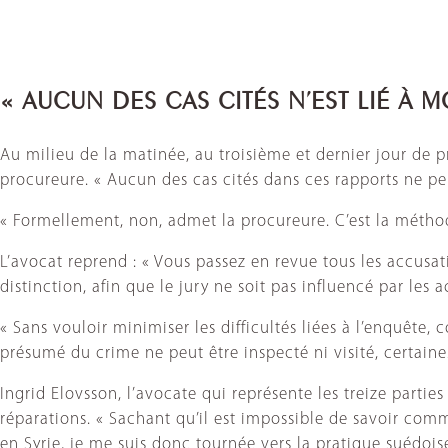
« AUCUN DES CAS CITÉS N’EST LIÉ À M
Au milieu de la matinée, au troisième et dernier jour de 
procureure. « Aucun des cas cités dans ces rapports ne peut
« Formellement, non, admet la procureure. C’est la métho
L’avocat reprend : « Vous passez en revue tous les accusati
distinction, afin que le jury ne soit pas influencé par les
« Sans vouloir minimiser les difficultés liées à l’enquête,
présumé du crime ne peut être inspecté ni visité, certaine
Ingrid Elovsson, l’avocate qui représente les treize partie
réparations. « Sachant qu’il est impossible de savoir comm
en Syrie, je me suis donc tournée vers la pratique suédoise