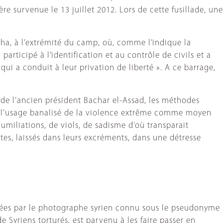
e survenue le 13 juillet 2012. Lors de cette fusillade, une
kha, à l’extrémité du camp, où, comme l’indique la
articipé à l’identification et au contrôle de civils et a
qui a conduit à leur privation de liberté ». A ce barrage,
e de l’ancien président Bachar el-Assad, les méthodes
ion, l’usage banalisé de la violence extrême comme moyen
umiliations, de viols, de sadisme d’où transparait
ctes, laissés dans leurs excréments, dans une détresse
ortées par le photographe syrien connu sous le pseudonyme
e Syriens torturés, est parvenu à les faire passer en