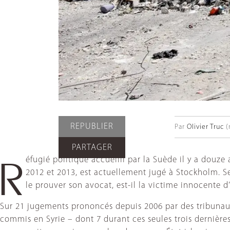
REPUBLIER
Par
Olivier Truc
(
PARTAGER
éfugié politique accueilli par la Suède il y a do
R
2012 et 2013, est actuellement jugé à Stockholm. S
le prouver son avocat, est-il la victime innocente d
Sur 21 jugements prononcés depuis 2006 par des tribunaux
commis en Syrie – dont 7 durant ces seules trois dernières