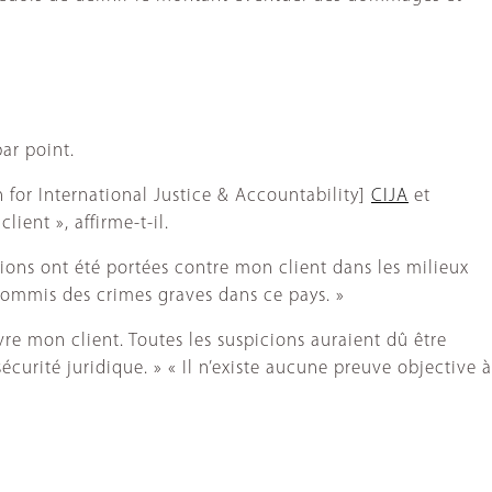
ar point.
 for International Justice & Accountability]
CIJA
et
ient », affirme-t-il.
ons ont été portées contre mon client dans les milieux
 commis des crimes graves dans ce pays. »
vre mon client. Toutes les suspicions auraient dû être
curité juridique. » « Il n’existe aucune preuve objective à