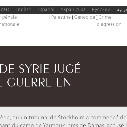
nçais
English
Español
Українська
Русский
ربية
r pénale
Palestine
Génocide
Crime
nationale
d'agression
DE SYRIE JUGÉ
E GUERRE EN
Suède, où un tribunal de Stockholm a commencé de
ant du camp de Yarmouk, près de Damas, accusé d