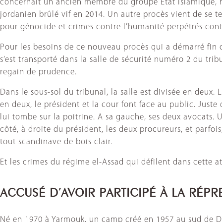
concernait un ancien membre du groupe État islamique, res
jordanien brûlé vif en 2014. Un autre procès vient de se
pour génocide et crimes contre l’humanité perpétrés cont
Pour les besoins de ce nouveau procès qui a démarré fin o
s’est transporté dans la salle de sécurité numéro 2 du trib
regain de prudence.
Dans le sous-sol du tribunal, la salle est divisée en deux. L
en deux, le président et la cour font face au public. Juste
lui tombe sur la poitrine. A sa gauche, ses deux avocats. 
côté, à droite du président, les deux procureurs, et parfois
tout scandinave de bois clair.
Et les crimes du régime el-Assad qui défilent dans cette 
ACCUSÉ D’AVOIR PARTICIPÉ À LA RÉP
Né en 1970 à Yarmouk, un camp créé en 1957 au sud de Dama