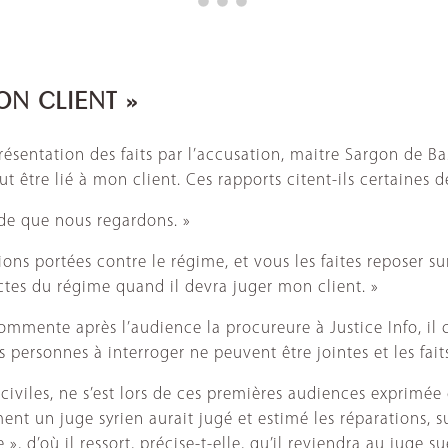
ON CLIENT »
présentation des faits par l’accusation, maitre Sargon de 
 être lié à mon client. Ces rapports citent-ils certaines de
de que nous regardons. »
ons portées contre le régime, et vous les faites reposer sur
 actes du régime quand il devra juger mon client. »
 commente après l’audience la procureure à Justice Info, il 
s personnes à interroger ne peuvent être jointes et les fa
s civiles, ne s’est lors de ces premières audiences exprimé
ent un juge syrien aurait jugé et estimé les réparations, 
 », d’où il ressort, précise-t-elle, qu’il reviendra au jug