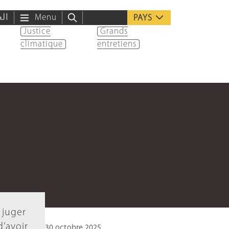
الع
Menu
PAYS
Justice
Grands
climatique
entretiens
 juger
’avoir
30 octobre 2025