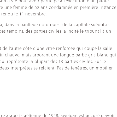
n à vie pour avoir participé à l’exécution d’un pilote
ontre une femme de 52 ans condamnée en première instance
ra rendu le 11 novembre.
a, dans la banlieue nord-ouest de la capitale suédoise,
s témoins, des parties civiles, a incité le tribunal à un
Et de l’autre côté d’une vitre renforcée qui coupe la salle
lair, chauve, mais arborant une longue barbe gris-blanc qui
i représente la plupart des 13 parties civiles. Sur le
deux interprètes se relaient. Pas de fenêtres, un mobilier
re arabo-israélienne de 1948, Sweidan est accusé d’avoir