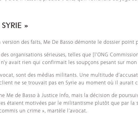
 SYRIE »
a version des faits, Me De Basso démonte le dossier point p
des organisations sérieuses, telles que [l’ONG Commission
 n’y avait rien qui confirmait les soupçons pesant sur mon cl
ocat, sont des médias militants. Une multitude d’accusati
 client ne se trouvait pas en Syrie au moment où il aurait
gne Me de Basso à Justice Info, mais la décision de poursui
s étaient motivées par le militantisme plutôt que par la sé
 commis un crime », martèle l’avocat.