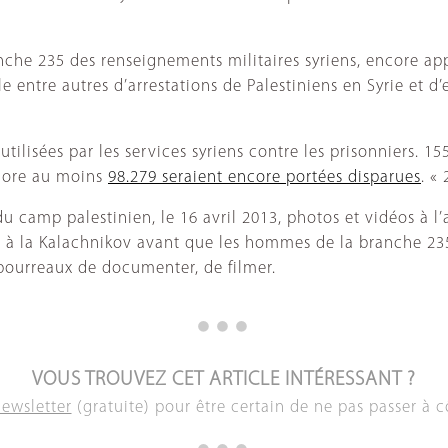
anche 235 des renseignements militaires syriens, encore a
le entre autres d’arrestations de Palestiniens en Syrie et d
 utilisées par les services syriens contre les prisonniers.
ncore au moins
98.279 seraient encore portées disparues
. «
 du camp palestinien, le 16 avril 2013, photos et vidéos à
és à la Kalachnikov avant que les hommes de la branche 23
s bourreaux de documenter, de filmer.
VOUS TROUVEZ CET ARTICLE INTÉRESSANT ?
newsletter
(gratuite) pour être certain de ne pas passer à c