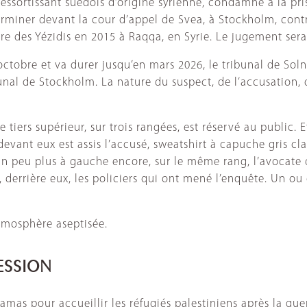
sortissant suédois d’origine syrienne, condamné à la priso
 terminer devant la cour d’appel de Svea, à Stockholm, c
re des Yézidis en 2015 à Raqqa, en Syrie. Le jugement se
ctobre et va durer jusqu’en mars 2026, le tribunal de Soln
unal de Stockholm. La nature du suspect, de l’accusation, de
e tiers supérieur, sur trois rangées, est réservé au public. 
 devant eux est assis l’accusé, sweatshirt à capuche gris c
Un peu plus à gauche encore, sur le même rang, l’avocate qu
, derrière eux, les policiers qui ont mené l’enquête. Un ou 
atmosphère aseptisée.
RESSION
s pour accueillir les réfugiés palestiniens après la guer