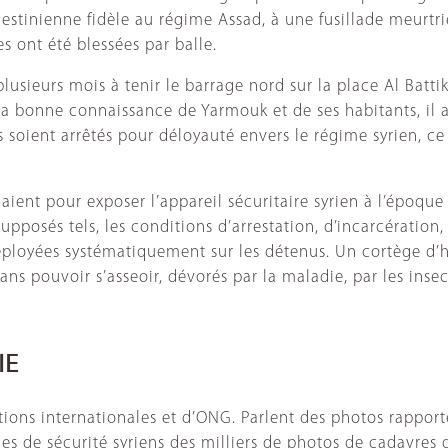
tinienne fidèle au régime Assad, à une fusillade meurtrièr
s ont été blessées par balle.
usieurs mois à tenir le barrage nord sur la place Al Batti
a bonne connaissance de Yarmouk et de ses habitants, il a p
s soient arrêtés pour déloyauté envers le régime syrien, ce 
laient pour exposer l’appareil sécuritaire syrien à l’époqu
u supposés tels, les conditions d’arrestation, d’incarcérat
 déployées systématiquement sur les détenus. Un cortège d’h
sans pouvoir s’asseoir, dévorés par la maladie, par les inse
IE
sations internationales et d’ONG. Parlent des photos rapp
es de sécurité syriens des milliers de photos de cadavres d