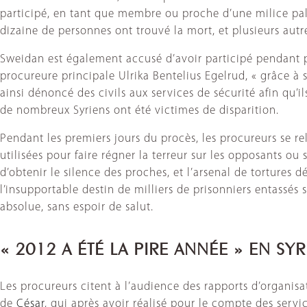
participé, en tant que membre ou proche d’une milice pales
dizaine de personnes ont trouvé la mort, et plusieurs autre
Sweidan est également accusé d’avoir participé pendant pl
procureure principale Ulrika Bentelius Egelrud, « grâce à s
ainsi dénoncé des civils aux services de sécurité afin qu’il
de nombreux Syriens ont été victimes de disparition.
Pendant les premiers jours du procès, les procureurs se re
utilisées pour faire régner la terreur sur les opposants o
d’obtenir le silence des proches, et l’arsenal de tortures
l’insupportable destin de milliers de prisonniers entassés 
absolue, sans espoir de salut.
« 2012 A ÉTÉ LA PIRE ANNÉE » EN SYR
Les procureurs citent à l’audience des rapports d’organi
de
César
, qui après avoir réalisé pour le compte des servic