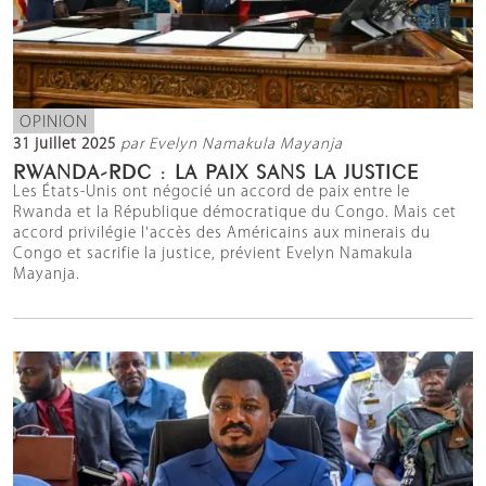
OPINION
31 juillet 2025
par Evelyn Namakula Mayanja
RWANDA-RDC : LA PAIX SANS LA JUSTICE
Les États-Unis ont négocié un accord de paix entre le
Rwanda et la République démocratique du Congo. Mais cet
accord privilégie l'accès des Américains aux minerais du
Congo et sacrifie la justice, prévient Evelyn Namakula
Mayanja.