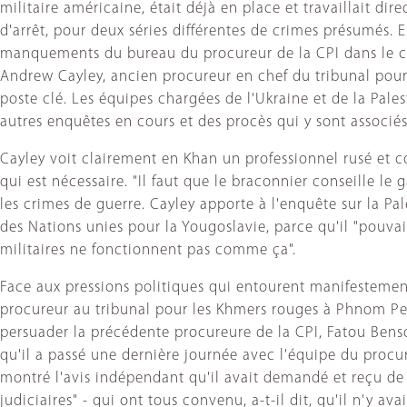
militaire américaine, était déjà en place et travaillait d
d'arrêt, pour deux séries différentes de crimes présumés. 
manquements du bureau du procureur de la CPI dans le cad
Andrew Cayley, ancien procureur en chef du tribunal pou
poste clé. Les équipes chargées de l'Ukraine et de la Pal
autres enquêtes en cours et des procès qui y sont associés
Cayley voit clairement en Khan un professionnel rusé et c
qui est nécessaire. "Il faut que le braconnier conseille le 
les crimes de guerre. Cayley apporte à l'enquête sur la Pal
des Nations unies pour la Yougoslavie, parce qu'il "pouvait
militaires ne fonctionnent pas comme ça".
Face aux pressions politiques qui entourent manifestement 
procureur au tribunal pour les Khmers rouges à Phnom Penh. 
persuader la précédente procureure de la CPI, Fatou Bens
qu'il a passé une dernière journée avec l'équipe du procure
montré l'avis indépendant qu'il avait demandé et reçu de 
judiciaires" - qui ont tous convenu, a-t-il dit, qu'il n'y a