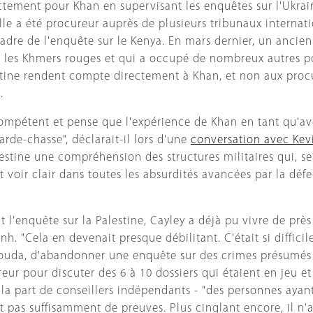
irectement pour Khan en supervisant les enquêtes sur l'Ukra
Elle a été procureur auprès de plusieurs tribunaux interna
re de l'enquête sur le Kenya. En mars dernier, un ancien
r les Khmers rouges et qui a occupé de nombreux autres p
estine rendent compte directement à Khan, et non aux procu
.
ompétent et pense que l'expérience de Khan en tant qu'avoc
garde-chasse", déclarait-il lors d'une
conversation avec Kevi
estine une compréhension des structures militaires qui, selo
 voir clair dans toutes les absurdités avancées par la défe
l'enquête sur la Palestine, Cayley a déjà pu vivre de près 
"Cela en devenait presque débilitant. C'était si difficile"
ouda, d'abandonner une enquête sur des crimes présumés c
ur pour discuter des 6 à 10 dossiers qui étaient en jeu et q
la part de conseillers indépendants - "des personnes ayan
vait pas suffisamment de preuves. Plus cinglant encore, il n