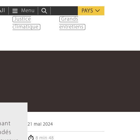
الع
Menu
PAYS
Justice
Grands
climatique
entretiens
s
nant
21 mai 2024
andés
8 min 48