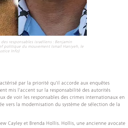
 des responsables israéliens : Benjamin
chef politique du mouvement Ismaïl Haniyeh, le
stice Info)
ractérisé par la priorité qu'il accorde aux enquêtes
ent mis l'accent sur la responsabilité des autorités
aux de voir les responsables des crimes internationaux en
sée vers la modernisation du système de sélection de la
w Cayley et Brenda Hollis. Hollis, une ancienne avocate