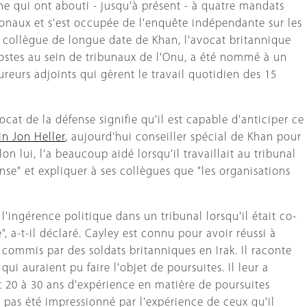
ine qui ont abouti - jusqu'à présent - à quatre mandats
tionaux et s'est occupée de l'enquête indépendante sur les
 collègue de longue date de Khan, l'avocat britannique
ostes au sein de tribunaux de l'Onu, a été nommé à un
reurs adjoints qui gèrent le travail quotidien des 15
at de la défense signifie qu'il est capable d'anticiper ce
n Jon Heller
, aujourd'hui conseiller spécial de Khan pour
n lui, l'a beaucoup aidé lorsqu'il travaillait au tribunal
nse" et expliquer à ses collègues que "les organisations
l'ingérence politique dans un tribunal lorsqu'il était co-
, a-t-il déclaré. Cayley est connu pour avoir réussi à
ommis par des soldats britanniques en Irak. Il raconte
ui auraient pu faire l'objet de poursuites. Il leur a
t 20 à 30 ans d'expérience en matière de poursuites
'a pas été impressionné par l'expérience de ceux qu'il