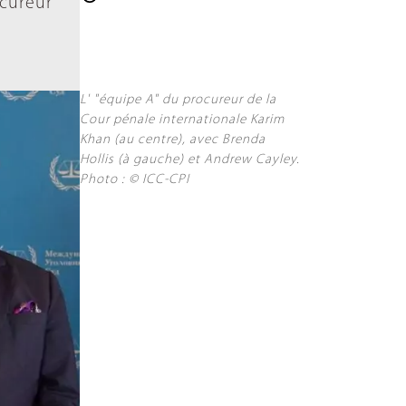
ocureur
L' "équipe A" du procureur de la
Cour pénale internationale Karim
Khan (au centre), avec Brenda
Hollis (à gauche) et Andrew Cayley.
Photo : © ICC-CPI