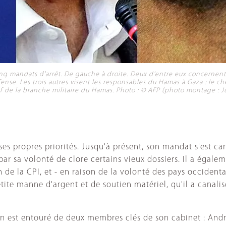
inq mandats d'arrêt. De gauche à droite. Deux d'entre eux concernent
éfense. Les trois autres visent les responsables du Hamas à Gaza : le 
de la branche militaire du Hamas. Photo : © AFP (photo montage : Ju
é ses propres priorités. Jusqu'à présent, son mandat s'est ca
ar sa volonté de clore certains vieux dossiers. Il a égalem
 de la CPI, et - en raison de la volonté des pays occident
ite manne d'argent et de soutien matériel, qu'il a canali
 est entouré de deux membres clés de son cabinet : Andre