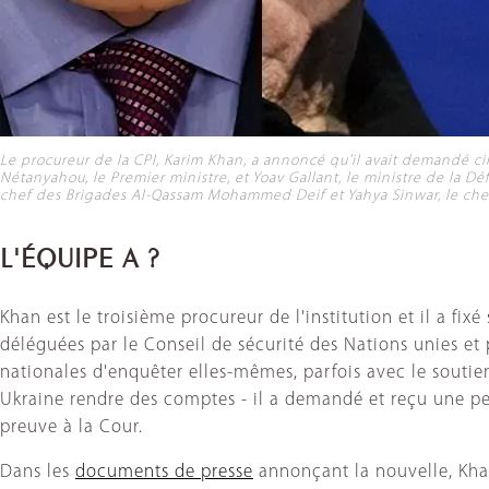
Le procureur de la CPI, Karim Khan, a annoncé qu'il avait demandé c
Nétanyahou, le Premier ministre, et Yoav Gallant, le ministre de la D
chef des Brigades Al-Qassam Mohammed Deif et Yahya Sinwar, le chef 
L'ÉQUIPE A ?
Khan est le troisième procureur de l'institution et il a fix
déléguées par le Conseil de sécurité des Nations unies et p
nationales d'enquêter elles-mêmes, parfois avec le soutien
Ukraine rendre des comptes - il a demandé et reçu une pet
preuve à la Cour.
Dans les
documents de presse
annonçant la nouvelle, Khan