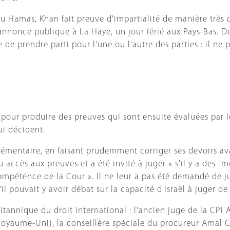
du Hamas, Khan fait preuve d'impartialité de manière très d
annonce publique à La Haye, un jour férié aux Pays-Bas. 
de prendre parti pour l'une ou l'autre des parties : il ne
 pour produire des preuves qui sont ensuite évaluées par 
ui décident.
plémentaire, en faisant prudemment corriger ses devoirs a
eu accès aux preuves et a été invité à juger « s'il y a des 
pétence de la Cour ». Il ne leur a pas été demandé de juge
'il pouvait y avoir débat sur la capacité d'Israël à juger d
tannique du droit international : l'ancien juge de la CPI 
u Royaume-Uni), la conseillère spéciale du procureur Amal