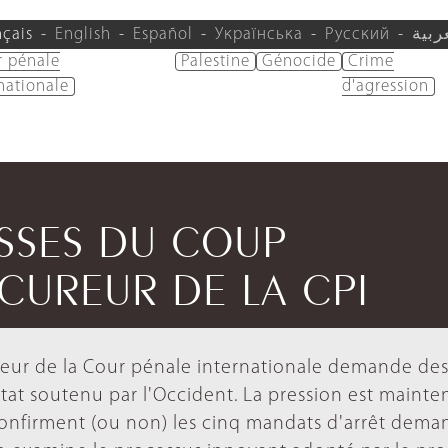
nçais
English
Español
Українська
Русский
ربية
r pénale
Palestine
Génocide
Crime
nationale
d'agression
ISSES DU COUP
CUREUR DE LA CPI
ureur de la Cour pénale internationale demande de
tat soutenu par l'Occident. La pression est mainte
s confirment (ou non) les cinq mandats d'arrêt dem