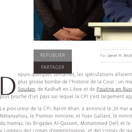
REPUBLIER
Par
Janet H. And
PARTAGER
epuis quelques semaines, les spéculations allaient
D
plus grosse bombe de l'histoire de la Cour : un ma
Soudan
, de Kadhafi en Libye et de
Poutine en Rus
plus proche d'un pays sur lequel la CPI s'est largement ap
Le procureur de la CPI, Karim Khan, a annoncé le 20 mai 
Nétanyahou, le Premier ministre, et Yoav Gallant, le minis
du Hamas, les Brigades Al-Qassam, Mohammed Deif, et le 
y compris des crimes d'extermination, et des crimes de gu