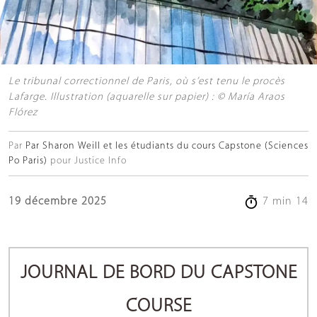
Le tribunal correctionnel de Paris, où s’est tenu le procès
Lafarge. Illustration (aquarelle sur papier) : © María Araos
Flórez
Par
Par Sharon Weill et les étudiants du cours Capstone (Sciences
Po Paris)
pour Justice Info
19 décembre 2025
7 min 14
JOURNAL DE BORD DU CAPSTONE
COURSE