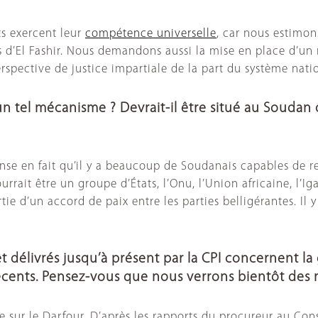
ts exercent leur
compétence universelle
, car nous estimon
 d’El Fashir. Nous demandons aussi la mise en place d’un 
pective de justice impartiale de la part du système natio
n tel mécanisme ? Devrait-il être situé au Soudan o
ense en fait qu’il y a beaucoup de Soudanais capables de re
ourrait être un groupe d’États, l’Onu, l’Union africaine, l’
ie d’un accord de paix entre les parties belligérantes. Il y 
êt délivrés jusqu’à présent par la CPI concernent l
 récents. Pensez-vous que nous verrons bientôt des 
ce sur le Darfour. D’après les rapports du procureur au Con