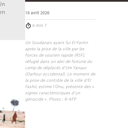
 Un
ien
16 avril 2026
6 min 7
Un Soudanais ayant fui El-Fashir
après la prise de la ville par les
Forces de soutien rapide (RSF),
réfugié dans un abri de fortune du
camp de déplacés d’Um Yanqur
(Darfour occidental). Le moment de
la prise de contrôle de la ville d’El
Fashir, estime l’Onu, présente des «
signes caractéristiques d’un
génocide ». Photo : © AFP