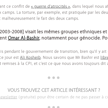
ant ce conflit de
« guerre d’atrocités »
, dans lequel nous a
 camps. La torture, par exemple, est pratiquée par les deu
ont malheureusement le fait des deux camps.
[2003-2008] visait les mêmes groupes ethniques et
dent
Omar Al-Bashir
, notamment pour génocide. Pour
emis pendant le gouvernement de transition, bien qu’il y ai
ce jour est
Ali Kosheib
. Nous savons que Mr Bashir est
libr
 et remises à la CPI, et c’est ce que nous avons toujours d
VOUS TROUVEZ CET ARTICLE INTÉRESSANT ?
newsletter
(gratuite) pour être certain de ne pas passer à c