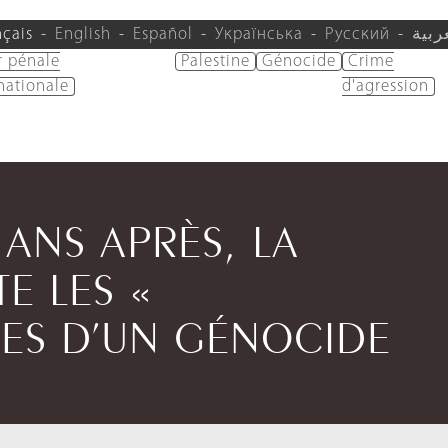
nçais
English
Español
Українська
Русский
ربية
r pénale
Palestine
Génocide
Crime
nationale
d'agression
 ANS APRÈS, LA
E LES «
UES D’UN GÉNOCIDE