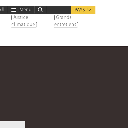
الع
Menu
PAYS
Justice
Grands
climatique
entretiens