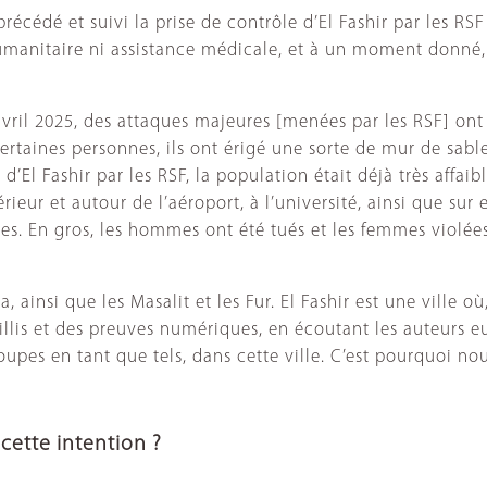
dé et suivi la prise de contrôle d’El Fashir par les RSF 
umanitaire ni assistance médicale, et à un moment donné, l
 avril 2025, des attaques majeures [menées par les RSF] ont
rtaines personnes, ils ont érigé une sorte de mur de sable 
d’El Fashir par les RSF, la population était déjà très affai
ieur et autour de l’aéroport, à l’université, ainsi que sur 
uées. En gros, les hommes ont été tués et les femmes violé
ainsi que les Masalit et les Fur. El Fashir est une ville où
lis et des preuves numériques, en écoutant les auteurs eu
oupes en tant que tels, dans cette ville. C’est pourquoi n
cette intention ?