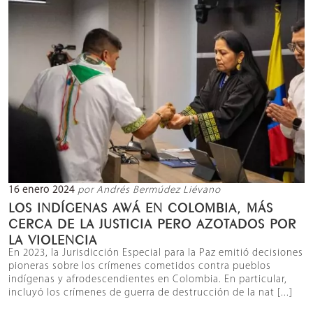
16 enero 2024
por Andrés Bermúdez Liévano
LOS INDÍGENAS AWÁ EN COLOMBIA, MÁS
CERCA DE LA JUSTICIA PERO AZOTADOS POR
LA VIOLENCIA
En 2023, la Jurisdicción Especial para la Paz emitió decisiones
pioneras sobre los crímenes cometidos contra pueblos
indígenas y afrodescendientes en Colombia. En particular,
incluyó los crímenes de guerra de destrucción de la nat [...]