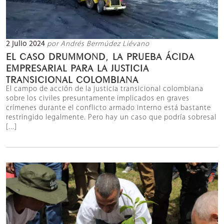
2 julio 2024
por Andrés Bermúdez Liévano
EL CASO DRUMMOND, LA PRUEBA ÁCIDA
EMPRESARIAL PARA LA JUSTICIA
TRANSICIONAL COLOMBIANA
El campo de acción de la justicia transicional colombiana
sobre los civiles presuntamente implicados en graves
crímenes durante el conflicto armado interno está bastante
restringido legalmente. Pero hay un caso que podría sobresal
[...]