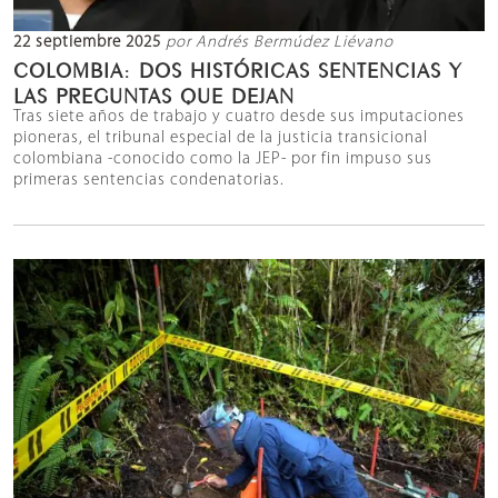
22 septiembre 2025
por Andrés Bermúdez Liévano
COLOMBIA: DOS HISTÓRICAS SENTENCIAS Y
LAS PREGUNTAS QUE DEJAN
Tras siete años de trabajo y cuatro desde sus imputaciones
pioneras, el tribunal especial de la justicia transicional
colombiana -conocido como la JEP- por fin impuso sus
primeras sentencias condenatorias.