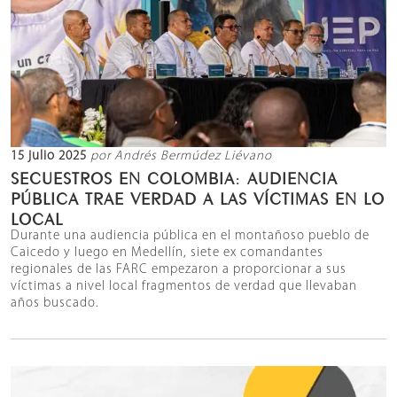
15 julio 2025
por Andrés Bermúdez Liévano
SECUESTROS EN COLOMBIA: AUDIENCIA
PÚBLICA TRAE VERDAD A LAS VÍCTIMAS EN LO
LOCAL
Durante una audiencia pública en el montañoso pueblo de
Caicedo y luego en Medellín, siete ex comandantes
regionales de las FARC empezaron a proporcionar a sus
víctimas a nivel local fragmentos de verdad que llevaban
años buscado.