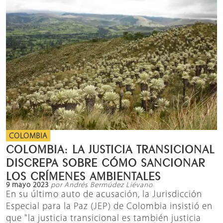
COLOMBIA
COLOMBIA: LA JUSTICIA TRANSICIONAL
DISCREPA SOBRE CÓMO SANCIONAR
LOS CRÍMENES AMBIENTALES
9 mayo 2023
por Andrés Bermúdez Liévano
En su último auto de acusación, la Jurisdicción
Especial para la Paz (JEP) de Colombia insistió en
que "la justicia transicional es también justicia