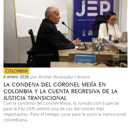
COLOMBIA
6 enero 2026
por Andrés Bermúdez Liévano
LA CONDENA DEL CORONEL MEJÍA EN
COLOMBIA Y LA CUENTA REGRESIVA DE LA
JUSTICIA TRANSICIONAL
Con la condena del coronel Mejía, la Jurisdicción Especial
para la Paz (JEP) emitió una de sus decisiones más
importantes. Pero el tiempo corre para la justicia transicional
colombiana.