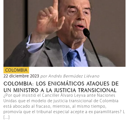
COLOMBIA
22 diciembre 2023
por Andrés Bermúdez Liévano
COLOMBIA: LOS ENIGMÁTICOS ATAQUES DE
UN MINISTRO A LA JUSTICIA TRANSICIONAL
¿Por qué insistió el Canciller Álvaro Leyva ante Naciones
Unidas que el modelo de justicia transicional de Colombia
está abocado al fracaso, mientras, al mismo tiempo,
promovía que el tribunal especial acepte a ex paramilitares? L
[...]