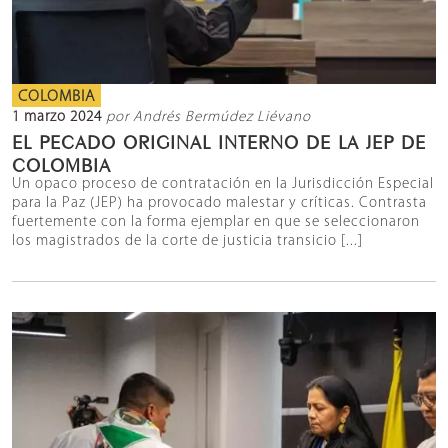
COLOMBIA
1 marzo 2024
por Andrés Bermúdez Liévano
EL PECADO ORIGINAL INTERNO DE LA JEP DE
COLOMBIA
Un opaco proceso de contratación en la Jurisdicción Especial
para la Paz (JEP) ha provocado malestar y críticas. Contrasta
fuertemente con la forma ejemplar en que se seleccionaron
los magistrados de la corte de justicia transicio [...]