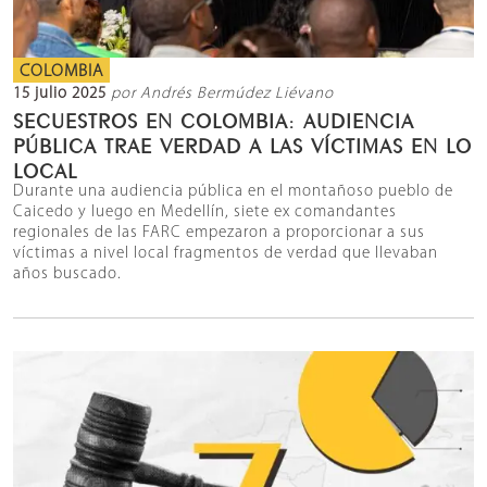
COLOMBIA
15 julio 2025
por Andrés Bermúdez Liévano
SECUESTROS EN COLOMBIA: AUDIENCIA
PÚBLICA TRAE VERDAD A LAS VÍCTIMAS EN LO
LOCAL
Durante una audiencia pública en el montañoso pueblo de
Caicedo y luego en Medellín, siete ex comandantes
regionales de las FARC empezaron a proporcionar a sus
víctimas a nivel local fragmentos de verdad que llevaban
años buscado.