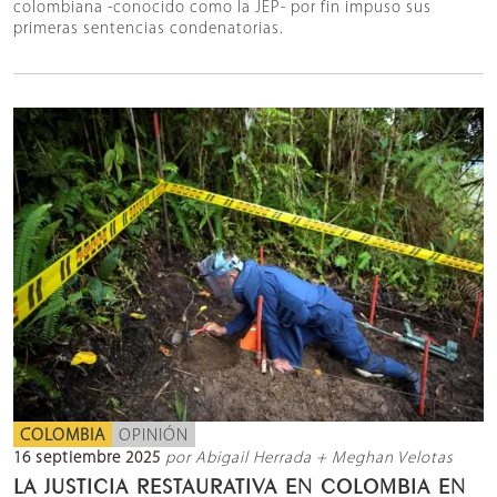
colombiana -conocido como la JEP- por fin impuso sus
primeras sentencias condenatorias.
COLOMBIA
OPINIÓN
16 septiembre 2025
por Abigail Herrada + Meghan Velotas
LA JUSTICIA RESTAURATIVA EN COLOMBIA EN