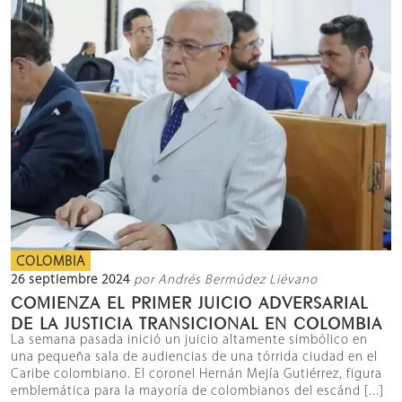
COLOMBIA
26 septiembre 2024
por Andrés Bermúdez Liévano
COMIENZA EL PRIMER JUICIO ADVERSARIAL
DE LA JUSTICIA TRANSICIONAL EN COLOMBIA
La semana pasada inició un juicio altamente simbólico en
una pequeña sala de audiencias de una tórrida ciudad en el
Caribe colombiano. El coronel Hernán Mejía Gutiérrez, figura
emblemática para la mayoría de colombianos del escánd [...]