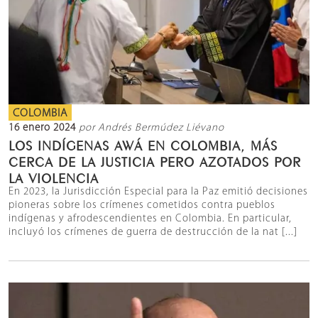
COLOMBIA
16 enero 2024
por Andrés Bermúdez Liévano
LOS INDÍGENAS AWÁ EN COLOMBIA, MÁS
CERCA DE LA JUSTICIA PERO AZOTADOS POR
LA VIOLENCIA
En 2023, la Jurisdicción Especial para la Paz emitió decisiones
pioneras sobre los crímenes cometidos contra pueblos
indígenas y afrodescendientes en Colombia. En particular,
incluyó los crímenes de guerra de destrucción de la nat [...]