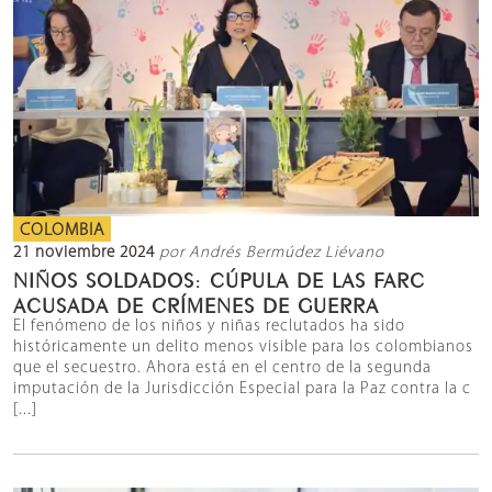
COLOMBIA
21 noviembre 2024
por Andrés Bermúdez Liévano
NIÑOS SOLDADOS: CÚPULA DE LAS FARC
ACUSADA DE CRÍMENES DE GUERRA
El fenómeno de los niños y niñas reclutados ha sido
históricamente un delito menos visible para los colombianos
que el secuestro. Ahora está en el centro de la segunda
imputación de la Jurisdicción Especial para la Paz contra la c
[...]