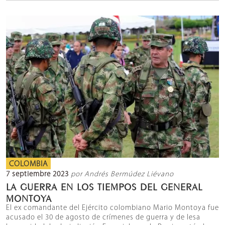
COLOMBIA
7 septiembre 2023
por Andrés Bermúdez Liévano
LA GUERRA EN LOS TIEMPOS DEL GENERAL
MONTOYA
El ex comandante del Ejército colombiano Mario Montoya fue
acusado el 30 de agosto de crímenes de guerra y de lesa