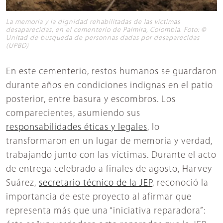
La memoria y la dignidad rehabilitadas de las víctimas
desaparecidas, en el cementerio de Palmira, Colombia. Foto: ©
Unitad de busqueda de personnas dadas por desaparecidas
(UPBD)
En este cementerio, restos humanos se guardaron
durante años en condiciones indignas en el patio
posterior, entre basura y escombros. Los
comparecientes, asumiendo sus
responsabilidades éticas y legales
, lo
transformaron en un lugar de memoria y verdad,
trabajando junto con las víctimas. Durante el acto
de entrega celebrado a finales de agosto, Harvey
Suárez,
secretario técnico de la JEP
, reconoció la
importancia de este proyecto al afirmar que
representa más que una “iniciativa reparadora”: