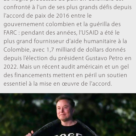
confronté à l’un de ses plus grands défis depuis
l’accord de paix de 2016 entre le
gouvernement colombien et la guérilla des
FARC : pendant des années, l’USAID a été le
plus grand fournisseur d’aide humanitaire à la
Colombie, avec 1,7 milliard de dollars donnés
depuis l’élection du président Gustavo Petro en
2022. Mais un récent audit américain et un gel
des financements mettent en péril un soutien
essentiel à la mise en œuvre de l’accord.