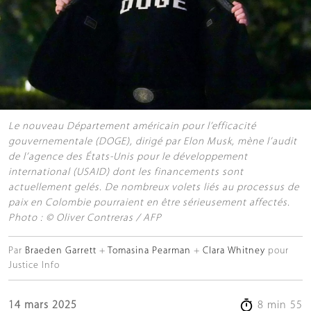
Le nouveau Département américain pour l’efficacité
gouvernementale (DOGE), dirigé par Elon Musk, mène l’audit
de l’agence des États-Unis pour le développement
international (USAID) dont les financements sont
actuellement gelés. De nombreux volets liés au processus de
paix en Colombie pourraient en être sérieusement affectés.
Photo : © Oliver Contreras / AFP
Par
Braeden Garrett
Tomasina Pearman
Clara Whitney
pour
Justice Info
14 mars 2025
8 min 55