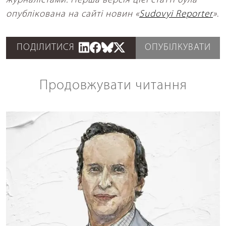
журналістами. Перша версія цієї статті була
опублікована на сайті новин
«
Sudovyi Reporter
»
.
ПОДІЛИТИСЯ
ОПУБІЛКУВАТИ
Продовжувати читання