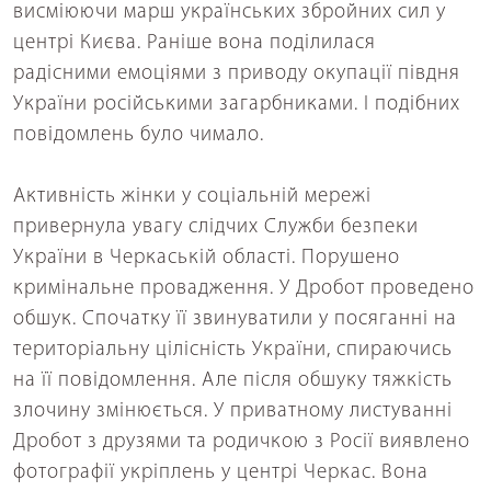
висміюючи марш українських збройних сил у
центрі Києва. Раніше вона поділилася
радісними емоціями з приводу окупації півдня
України російськими загарбниками. І подібних
повідомлень було чимало.
Активність жінки у соціальній мережі
привернула увагу слідчих Служби безпеки
України в Черкаській області. Порушено
кримінальне провадження. У Дробот проведено
обшук. Спочатку її звинуватили у посяганні на
територіальну цілісність України, спираючись
на її повідомлення. Але після обшуку тяжкість
злочину змінюється. У приватному листуванні
Дробот з друзями та родичкою з Росії виявлено
фотографії укріплень у центрі Черкас. Вона