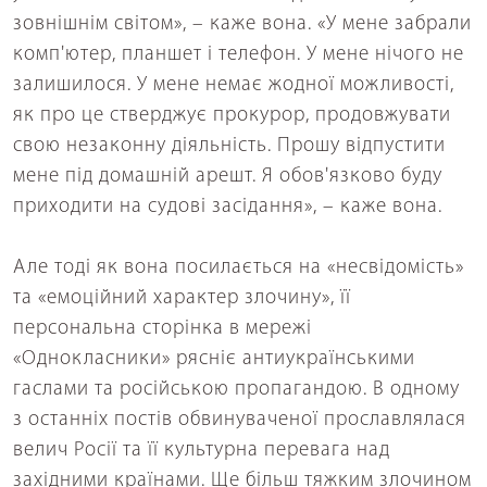
зовнішнім світом», – каже вона. «У мене забрали
комп'ютер, планшет і телефон. У мене нічого не
залишилося. У мене немає жодної можливості,
як про це стверджує прокурор, продовжувати
свою незаконну діяльність. Прошу відпустити
мене під домашній арешт. Я обов'язково буду
приходити на судові засідання», – каже вона.
Але тоді як вона посилається на «несвідомість»
та «емоційний характер злочину», її
персональна сторінка в мережі
«Однокласники» рясніє антиукраїнськими
гаслами та російською пропагандою. В одному
з останніх постів обвинуваченої прославлялася
велич Росії та її культурна перевага над
західними країнами. Ще більш тяжким злочином