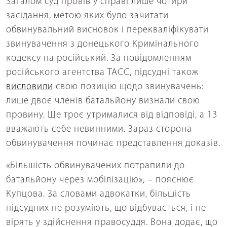
Загалом суд провів у справі лише чотири
засідання, метою яких було зачитати
обвинувальний висновок і перекваліфікувати
звинувачення з донецького Кримінального
кодексу на російський. За повідомленням
російського агентства ТАСС, підсудні також
висловили
свою позицію щодо звинувачень:
лише двоє членів батальйону визнали свою
провину. Ще троє утрималися від відповіді, а 13
вважають себе невинними. Зараз сторона
обвинувачення починає представлення доказів.
«Більшість обвинувачених потрапили до
батальйону через мобілізацію», – пояснює
Купцова. За словами адвокатки, більшість
підсудних не розуміють, що відбувається, і не
вірять у здійснення правосуддя. Вона додає, що