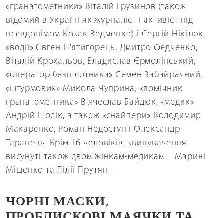
«гранатометники» Віталій Грузинов (також
відомий в Україні як журналіст і активіст під
псевдонімом Козак Ведменко) і Сергій Нікітюк,
«водії» Євген П'ятигорець, Дмитро Федченко,
Віталій Крохальов, Владислав Єрмолінський,
«оператор безпілотника» Семен Забайрачний,
«штурмовик» Микола Чуприна, «помічник
гранатометника» В'ячеслав Байдюк, «медик»
Андрій Шолік, а також «снайпери» Володимир
Макаренко, Роман Недоступ і Олександр
Таранець. Крім 16 чоловіків, звинувачення
висунуті також двом жінкам-медикам – Марині
Міщенко та Лілії Прутян.
ЧОРНІ МАСКИ,
ПРОБЛИСКОВІ МАЯЧКИ ТА