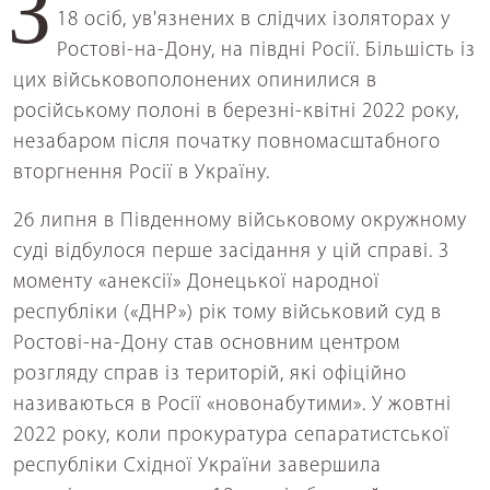
За склом акваріума на лаві підсудних сидять
18 осіб, ув'язнених в слідчих ізоляторах у
Ростові-на-Дону, на півдні Росії. Більшість із
цих військовополонених опинилися в
російському полоні в березні-квітні 2022 року,
незабаром після початку повномасштабного
вторгнення Росії в Україну.
26 липня в Південному військовому окружному
суді відбулося перше засідання у цій справі. З
моменту «анексії» Донецької народної
республіки («ДНР») рік тому військовий суд в
Ростові-на-Дону став основним центром
розгляду справ із територій, які офіційно
називаються в Росії «новонабутими». У жовтні
2022 року, коли прокуратура сепаратистської
республіки Східної України завершила