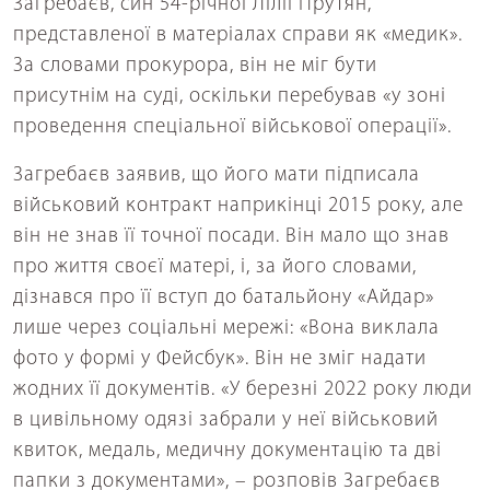
Загребаєв, син 54-річної Лілії Прутян,
представленої в матеріалах справи як «медик».
За словами прокурора, він не міг бути
присутнім на суді, оскільки перебував «у зоні
проведення спеціальної військової операції».
Загребаєв заявив, що його мати підписала
військовий контракт наприкінці 2015 року, але
він не знав її точної посади. Він мало що знав
про життя своєї матері, і, за його словами,
дізнався про її вступ до батальйону «Айдар»
лише через соціальні мережі: «Вона виклала
фото у формі у Фейсбук». Він не зміг надати
жодних її документів. «У березні 2022 року люди
в цивільному одязі забрали у неї військовий
квиток, медаль, медичну документацію та дві
папки з документами», – розповів Загребаєв