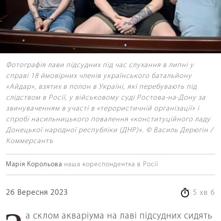
Фотографія лави підсудних під час слухання в липні у
справі 18 ймовірних членів українського батальйону
«Айдар», взятих в полон в Україні, які перебувають під
слідством в Росії, у військовому суді Ростова-на-Дону за
звинуваченням в участі в «терористичній організації» і
спробі насильницького повалення «конституційного ладу
Донецької народної республіки (ДНР)». © Василь Дерюгін /
Коммерсантъ
Марія Корольова
наша кореспондентка в Росії
26 Вересня 2023
5 хв 6