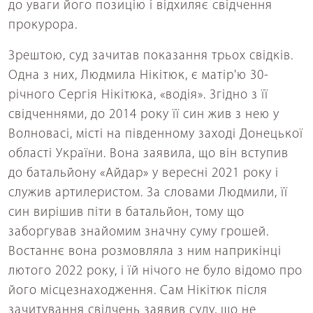
до уваги його позицію і відхиляє свідчення
прокурора.
Зрештою, суд зачитав показання трьох свідків.
Одна з них, Людмила Нікітюк, є матір'ю 30-
річного Сергія Нікітюка, «водія». Згідно з її
свідченнями, до 2014 року її син жив з нею у
Волновасі, місті на південному заході Донецької
області України. Вона заявила, що він вступив
до батальйону «Айдар» у вересні 2021 року і
служив артилеристом. За словами Людмили, її
син вирішив піти в батальйон, тому що
заборгував знайомим значну суму грошей.
Востаннє вона розмовляла з ним наприкінці
лютого 2022 року, і їй нічого не було відомо про
його місцезнаходження. Сам Нікітюк після
зачитування свідчень заявив суду, що не