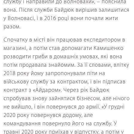
службу і направили до Волновахи», – пояснила
вона. Після служби Байдюк вирішив залишитися
у Волновасі, і в 2016 році вони почали жити
разом.
Спочатку в місті він працював експедитором в
магазині, а потім став допомагати Камишенко
розводити гриби в домашніх умовах, які вона
потім продавала знайомим. За її словами, влітку
2018 року йому запропонували піти на
військову службу за контрактом, і він підписав
контракт з «Айдаром». Через рік Байдюк
спробував знову зайнятися бізнесом, але нічого
не вийшло, і він повернувся до армії. «У грудні
2020 року повернувся додому, але
командування повернуло його на службу. У
травні 2020 року приїхав у відпустку, а потім у