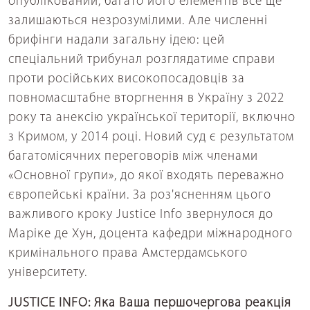
опублікований, багато його елементів все ще
залишаються незрозумілими. Але численні
брифінги надали загальну ідею: цей
спеціальний трибунал розглядатиме справи
проти російських високопосадовців за
повномасштабне вторгнення в Україну з 2022
року та анексію української території, включно
з Кримом, у 2014 році. Новий суд є результатом
багатомісячних переговорів між членами
«Основної групи», до якої входять переважно
європейські країни. За роз'ясненням цього
важливого кроку Justice Info звернулося до
Маріке де Хун, доцента кафедри міжнародного
кримінального права Амстердамського
університету.
JUSTICE INFO: Яка Ваша першочергова реакція