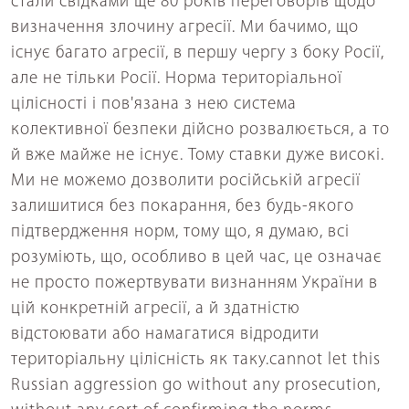
стали свідками ще 80 років переговорів щодо
визначення злочину агресії. Ми бачимо, що
існує багато агресії, в першу чергу з боку Росії,
але не тільки Росії. Норма територіальної
цілісності і пов'язана з нею система
колективної безпеки дійсно розвалюється, а то
й вже майже не існує. Тому ставки дуже високі.
Ми не можемо дозволити російській агресії
залишитися без покарання, без будь-якого
підтвердження норм, тому що, я думаю, всі
розуміють, що, особливо в цей час, це означає
не просто пожертвувати визнанням України в
цій конкретній агресії, а й здатністю
відстоювати або намагатися відродити
територіальну цілісність як таку.cannot let this
Russian aggression go without any prosecution,