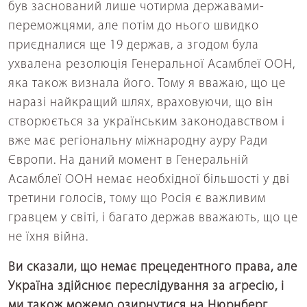
був заснований лише чотирма державами-
переможцями, але потім до нього швидко
приєдналися ще 19 держав, а згодом була
ухвалена резолюція Генеральної Асамблеї ООН,
яка також визнала його. Тому я вважаю, що це
наразі найкращий шлях, враховуючи, що він
створюється за українським законодавством і
вже має регіональну міжнародну ауру Ради
Європи. На даний момент в Генеральній
Асамблеї ООН немає необхідної більшості у дві
третини голосів, тому що Росія є важливим
гравцем у світі, і багато держав вважають, що це
не їхня війна.
Ви сказали, що немає прецедентного права, але
Україна здійснює переслідування за агресію, і
ми також можемо озирнутися на Нюрнберг...