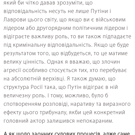
який би чітко давав зрозуміти, що
відповідальність несуть не лише Путіни і
Лаврови цього світу, що якщо ви є військовим
лідером або другорядним політичним лідером і
відіграєте важливу роль, то ви також підпадаєте
під кримінальну відповідальність. Якщо це буде
результатом того, що відбудеться, то це матиме
велику цінність. Однак я вважаю, що злочин
агресії особливо стосується тих, хто перебуває
на абсолютній верхівці. Я також думаю, що
структура Росії така, що Путін відіграє в ній
величезну роль. І тому, можливо, було б
спотворенням розповіді, наративу та виразного
ефекту цього трибуналу, якби цей конкретний
головний актор залишився непокараним.
А як щодо заочних судових процесів, адже саме