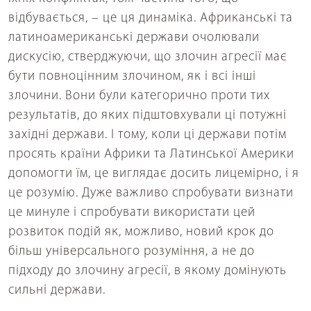
відбувається, – це ця динаміка. Африканські та
латиноамериканські держави очолювали
дискусію, стверджуючи, що злочин агресії має
бути повноцінним злочином, як і всі інші
злочини. Вони були категорично проти тих
результатів, до яких підштовхували ці потужні
західні держави. І тому, коли ці держави потім
просять країни Африки та Латинської Америки
допомогти їм, це виглядає досить лицемірно, і я
це розумію. Дуже важливо спробувати визнати
це минуле і спробувати використати цей
розвиток подій як, можливо, новий крок до
більш універсального розуміння, а не до
підходу до злочину агресії, в якому домінують
сильні держави.