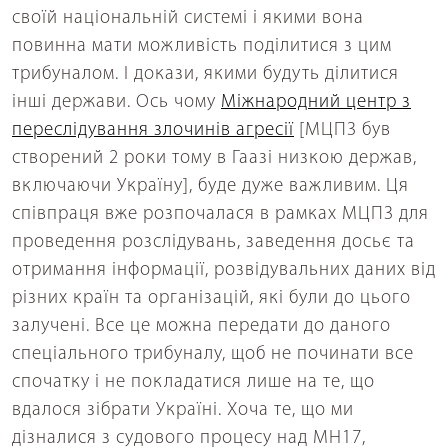
своїй національній системі і якими вона
повинна мати можливість поділитися з цим
трибуналом. І докази, якими будуть ділитися
інші держави. Ось чому
Міжнародний центр з
переслідування злочинів агресії
[МЦПЗ був
створений 2 роки тому в Гаазі низкою держав,
включаючи Україну], буде дуже важливим. Ця
співпраця вже розпочалася в рамках МЦПЗ для
проведення розслідувань, заведення досьє та
отримання інформації, розвідувальних даних від
різних країн та організацій, які були до цього
залучені. Все це можна передати до даного
спеціального трибуналу, щоб не починати все
спочатку і не покладатися лише на те, що
вдалося зібрати Україні. Хоча те, що ми
дізналися з судового процесу над MH17,