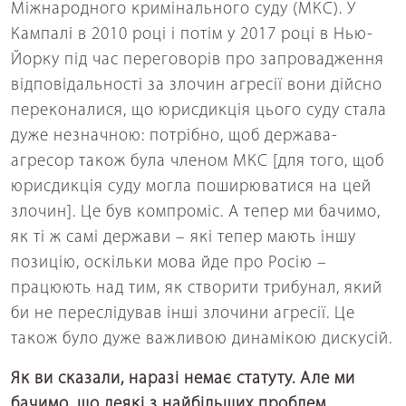
Міжнародного кримінального суду (МКС). У
Кампалі в 2010 році і потім у 2017 році в Нью-
Йорку під час переговорів про запровадження
відповідальності за злочин агресії вони дійсно
переконалися, що юрисдикція цього суду стала
дуже незначною: потрібно, щоб держава-
агресор також була членом МКС [для того, щоб
юрисдикція суду могла поширюватися на цей
злочин]. Це був компроміс. А тепер ми бачимо,
як ті ж самі держави – які тепер мають іншу
позицію, оскільки мова йде про Росію –
працюють над тим, як створити трибунал, який
би не переслідував інші злочини агресії. Це
також було дуже важливою динамікою дискусій.
Як ви сказали, наразі немає статуту. Але ми
бачимо, що деякі з найбільших проблем,