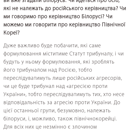
ви вже згадали Білорусь. Чи йдеться про осіб,
які не належать до російського керівництва? Чи
ми говоримо про керівництво Білорусі? Чи
можемо ми говорити про керівництво Північної
Кореї?
Дуже важливо буде побачити, які саме
формулювання міститиме Статут трибуналу, і чи
будуть у ньому формулювання, які зроблять
його трибуналом над Росією, тобто
переслідуватимуть лише російських агресорів,
чи це буде трибунал над «агресією проти
України», тобто переслідуватимуть тих, хто несе
відповідальність за агресію проти України. До
цієї останньої групи, безумовно, належать
білоруси, і, можливо, також північнокорейці.
Для всіх них це незмінно є злочином