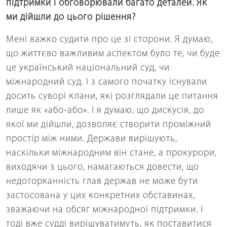
підтримки і обговорювали багато деталей. Як
ми дійшли до цього рішення?
Мені важко судити про це зі сторони. Я думаю,
що життєво важливим аспектом було те, чи буде
це український національний суд, чи
міжнародний суд. І з самого початку існували
досить суворі клани, які розглядали це питання
лише як «або-або». І я думаю, що дискусія, до
якої ми дійшли, дозволяє створити проміжний
простір між ними. Держави вирішують,
наскільки міжнародним він стане, а прокурори,
виходячи з цього, намагаються довести, що
недоторканність глав держав не може бути
застосована у цих конкретних обставинах,
зважаючи на обсяг міжнародної підтримки. І
тоді вже судді вирішуватимуть, як поставитися