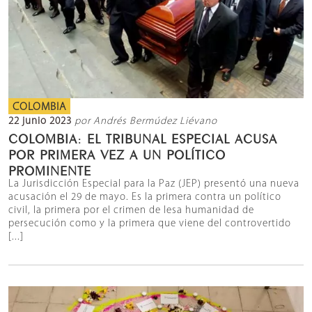
COLOMBIA
22 junio 2023
por Andrés Bermúdez Liévano
COLOMBIA: EL TRIBUNAL ESPECIAL ACUSA
POR PRIMERA VEZ A UN POLÍTICO
PROMINENTE
La Jurisdicción Especial para la Paz (JEP) presentó una nueva
acusación el 29 de mayo. Es la primera contra un político
civil, la primera por el crimen de lesa humanidad de
persecución como y la primera que viene del controvertido
[...]