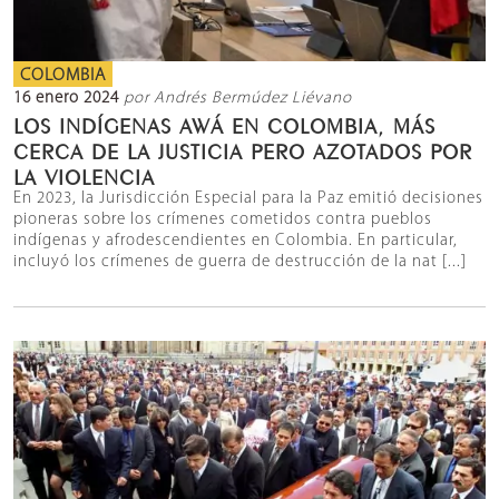
COLOMBIA
16 enero 2024
por Andrés Bermúdez Liévano
LOS INDÍGENAS AWÁ EN COLOMBIA, MÁS
CERCA DE LA JUSTICIA PERO AZOTADOS POR
LA VIOLENCIA
En 2023, la Jurisdicción Especial para la Paz emitió decisiones
pioneras sobre los crímenes cometidos contra pueblos
indígenas y afrodescendientes en Colombia. En particular,
incluyó los crímenes de guerra de destrucción de la nat [...]