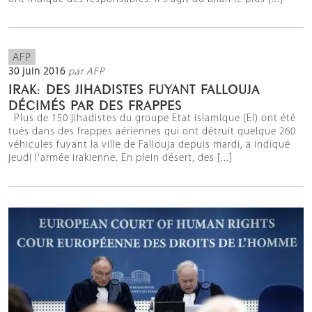
AFP
30 juin 2016
par AFP
IRAK: DES JIHADISTES FUYANT FALLOUJA
DÉCIMÉS PAR DES FRAPPES
Plus de 150 jihadistes du groupe Etat islamique (EI) ont été
tués dans des frappes aériennes qui ont détruit quelque 260
véhicules fuyant la ville de Fallouja depuis mardi, a indiqué
jeudi l'armée irakienne. En plein désert, des [...]