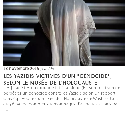
13 novembre 2015
par AFP
LES YAZIDIS VICTIMES D'UN "GÉNOCIDE",
SELON LE MUSÉE DE L'HOLOCAUSTE
Les jihadistes du groupe Etat islamique (EI) sont en train de
perpétrer un génocide contre les Yazidis selon un rapport
sans équivoque du musée de l'Holocauste de Washington,
étayé par de nombreux témoignages d'atrocités subies pa
[...]