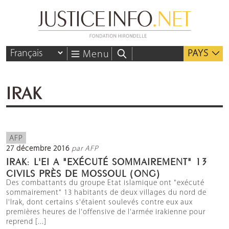
PAYS
Menu
IRAK
AFP
27 décembre 2016
par AFP
IRAK: L'EI A "EXÉCUTÉ SOMMAIREMENT" 13
CIVILS PRÈS DE MOSSOUL (ONG)
Des combattants du groupe Etat islamique ont "exécuté
sommairement" 13 habitants de deux villages du nord de
l'Irak, dont certains s'étaient soulevés contre eux aux
premières heures de l'offensive de l'armée irakienne pour
reprend [...]