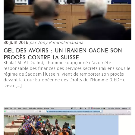
30 juin 2016
par Vony Rambolamanana
GEL DES AVOIRS : UN IRAKIEN GAGNE SON
PROCÈS CONTRE LA SUISSE
Khalaf M. Al-Dulimi, l’homme soupçonné d’avoir été
responsable des finances des services secrets irakiens sous le
régime de Saddam Hussein, vient de remporter son procès
devant la Cour Européenne des Droits de l’Homme (CEDH).
Déso [...]