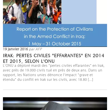
19 janvier 2016
par AFP
IRAK: PERTES CIVILES "EFFARANTES" EN 2014
ET 2015, SELON L'ONU
L'ONU a déploré mardi des "pertes civiles effarantes" en Irak,
avec près de 19.000 civils tué en près de deux ans. Dans un
rapport, les Nations unies dénonce l'impact "grave et
étendu" du conflit en Irak sur les civils, avec 18.80 [...]