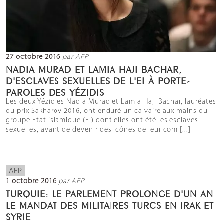
27 octobre 2016
par AFP
NADIA MURAD ET LAMIA HAJI BACHAR,
D'ESCLAVES SEXUELLES DE L'EI À PORTE-
PAROLES DES YÉZIDIS
Les deux Yézidies Nadia Murad et Lamia Haji Bachar, lauréates
du prix Sakharov 2016, ont enduré un calvaire aux mains du
groupe Etat islamique (EI) dont elles ont été les esclaves
sexuelles, avant de devenir des icônes de leur com [...]
AFP
1 octobre 2016
par AFP
TURQUIE: LE PARLEMENT PROLONGE D'UN AN
LE MANDAT DES MILITAIRES TURCS EN IRAK ET
SYRIE