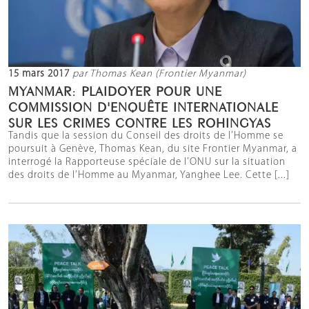
15 mars 2017
par Thomas Kean (Frontier Myanmar)
MYANMAR: PLAIDOYER POUR UNE
COMMISSION D'ENQUÊTE INTERNATIONALE
SUR LES CRIMES CONTRE LES ROHINGYAS
Tandis que la session du Conseil des droits de l’Homme se
poursuit à Genève, Thomas Kean, du site Frontier Myanmar, a
interrogé la Rapporteuse spéciale de l’ONU sur la situation
des droits de l’Homme au Myanmar, Yanghee Lee. Cette [...]