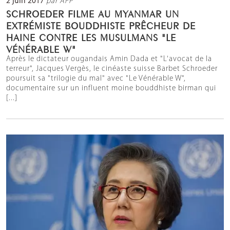
2 juin 2017
par AFP
SCHROEDER FILME AU MYANMAR UN
EXTRÉMISTE BOUDDHISTE PRÊCHEUR DE
HAINE CONTRE LES MUSULMANS "LE
VÉNÉRABLE W"
Après le dictateur ougandais Amin Dada et "L'avocat de la
terreur", Jacques Vergès, le cinéaste suisse Barbet Schroeder
poursuit sa "trilogie du mal" avec "Le Vénérable W",
documentaire sur un influent moine bouddhiste birman qui
[...]