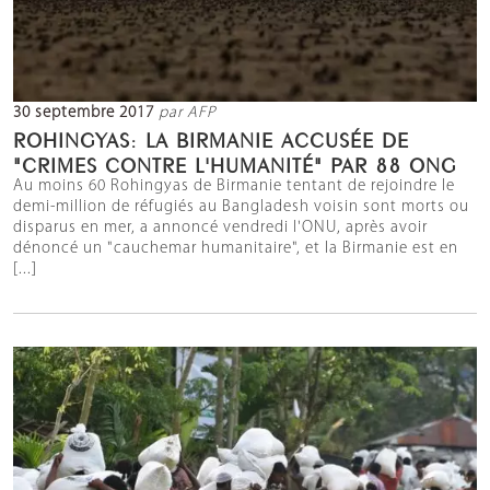
30 septembre 2017
par AFP
ROHINGYAS: LA BIRMANIE ACCUSÉE DE
"CRIMES CONTRE L'HUMANITÉ" PAR 88 ONG
Au moins 60 Rohingyas de Birmanie tentant de rejoindre le
demi-million de réfugiés au Bangladesh voisin sont morts ou
disparus en mer, a annoncé vendredi l'ONU, après avoir
dénoncé un "cauchemar humanitaire", et la Birmanie est en
[...]