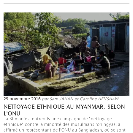
25 novembre 2016
par Sam JAHAN et Caroline HENSHAW
NETTOYAGE ETHNIQUE AU MYANMAR, SELON
L'ONU
La Birmanie a entrepris une campagne de "nettoyage
ethnique" contre la minorité des musulmans rohingyas, a
affirmé un représentant de l'ONU au Bangladesh, où se sont