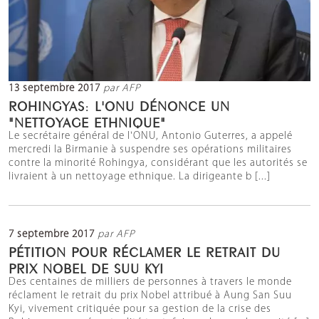
13 septembre 2017
par AFP
ROHINGYAS: L'ONU DÉNONCE UN
"NETTOYAGE ETHNIQUE"
Le secrétaire général de l'ONU, Antonio Guterres, a appelé
mercredi la Birmanie à suspendre ses opérations militaires
contre la minorité Rohingya, considérant que les autorités se
livraient à un nettoyage ethnique. La dirigeante b [...]
7 septembre 2017
par AFP
PÉTITION POUR RÉCLAMER LE RETRAIT DU
PRIX NOBEL DE SUU KYI
Des centaines de milliers de personnes à travers le monde
réclament le retrait du prix Nobel attribué à Aung San Suu
Kyi, vivement critiquée pour sa gestion de la crise des