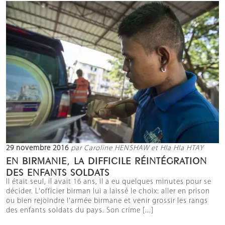
29 novembre 2016
par Caroline HENSHAW et Hla Hla HTAY
EN BIRMANIE, LA DIFFICILE RÉINTÉGRATION
DES ENFANTS SOLDATS
Il était seul, il avait 16 ans, il a eu quelques minutes pour se
décider. L'officier birman lui a laissé le choix: aller en prison
ou bien rejoindre l'armée birmane et venir grossir les rangs
des enfants soldats du pays. Son crime [...]