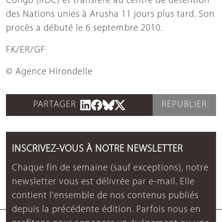
Congo (RDC) et transféré au centre de détention
des Nations unies à Arusha 11 jours plus tard. Son
procès a débuté le 6 septembre 2010.
FK/ER/GF
© Agence Hirondelle
PARTAGER
REPUBLIER
INSCRIVEZ-VOUS À NOTRE NEWSLETTER
Chaque fin de semaine (sauf exceptions), notre
newsletter vous est délivrée par e-mail. Elle
contient l'ensemble de nos contenus publiés
depuis la précédente édition. Parfois nous en