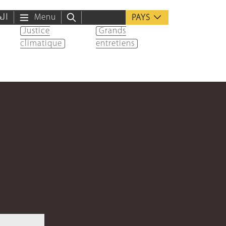
الع
Menu
PAYS
Justice
Grands
climatique
entretiens