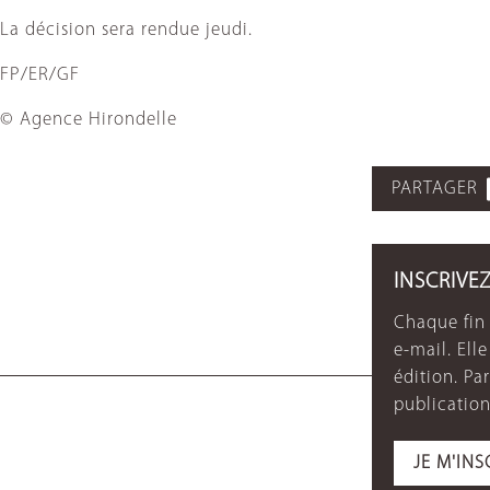
La décision sera rendue jeudi.
FP/ER/GF
© Agence Hirondelle
PARTAGER
INSCRIVE
Chaque fin 
e-mail. Ell
édition. P
publication
JE M'INS