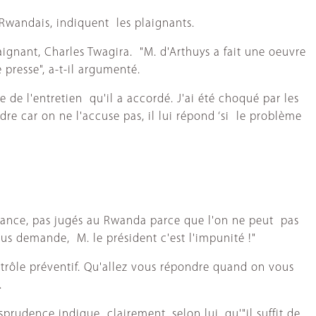
 Rwandais, indiquent les plaignants.
ignant, Charles Twagira. "M. d'Arthuys a fait une oeuvre
resse", a-t-il argumenté.
de l'entretien qu'il a accordé. J'ai été choqué par les
re car on ne l'accuse pas, il lui répond ‘si le problème
France, pas jugés au Rwanda parce que l'on ne peut pas
ous demande, M. le président c'est l'impunité !"
ntrôle préventif. Qu'allez vous répondre quand on vous
.
sprudence indique clairement, selon lui, qu'"il suffit de