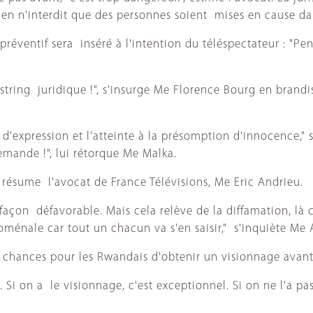
rien n'interdit que des personnes soient mises en cause d
éventif sera inséré à l'intention du téléspectateur : "Pe
un string juridique !", s'insurge Me Florence Bourg en bran
té d'expression et l'atteinte à la présomption d'innocence,"
mande !", lui rétorque Me Malka.
", résume l'avocat de France Télévisions, Me Eric Andrieu.
açon défavorable. Mais cela relève de la diffamation, là c
énale car tout un chacun va s'en saisir," s'inquiète Me 
s chances pour les Rwandais d'obtenir un visionnage avant 
e. Si on a le visionnage, c'est exceptionnel. Si on ne l'a 