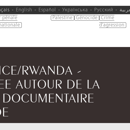
nçais
English
Español
Українська
Русский
ربية
r pénale
Palestine
Génocide
Crime
nationale
d'agression
NCE/RWANDA -
EE AUTOUR DE LA
N DOCUMENTAIRE
DE