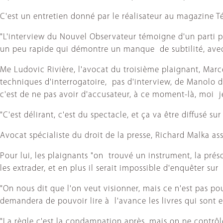
C'est un entretien donné par le réalisateur au magazine Té
"L'interview du Nouvel Observateur témoigne d'un parti pr
un peu rapide qui démontre un manque de subtilité, avec
Me Ludovic Rivière, l'avocat du troisième plaignant, Marc
techniques d'interrogatoire, pas d'interview, de Manolo d'
c'est de ne pas avoir d'accusateur, à ce moment-là, moi j
"C'est délirant, c'est du spectacle, et ça va être diffusé sur
Avocat spécialiste du droit de la presse, Richard Malka a
Pour lui, les plaignants "on trouvé un instrument, la pré
les extrader, et en plus il serait impossible d'enquêter s
"On nous dit que l'on veut visionner, mais ce n'est pas p
demandera de pouvoir lire à l'avance les livres qui sont en 
"La règle c'est la condamnation après, mais on ne contrôle