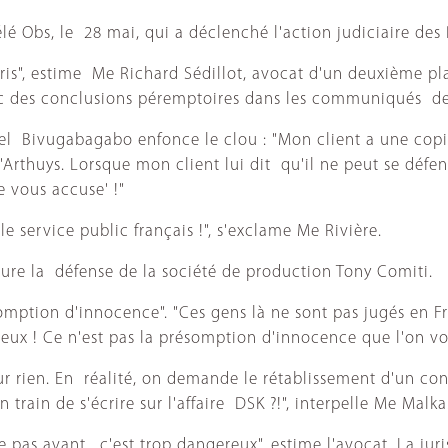
lé Obs, le 28 mai, qui a déclenché l'action judiciaire des
is", estime Me Richard Sédillot, avocat d'un deuxième pla
 des conclusions péremptoires dans les communiqués de p
el Bivugabagabo enfonce le clou : "Mon client a une copie 
Arthuys. Lorsque mon client lui dit qu'il ne peut se défend
e vous accuse' !"
 le service public français !", s'exclame Me Rivière.
ssure la défense de la société de production Tony Comiti.
somption d'innocence". "Ces gens là ne sont pas jugés en 
ur eux ! Ce n'est pas la présomption d'innocence que l'on v
our rien. En réalité, on demande le rétablissement d'un co
train de s'écrire sur l'affaire DSK ?!", interpelle Me Malka
 pas avant, c'est trop dangereux", estime l'avocat. La juri