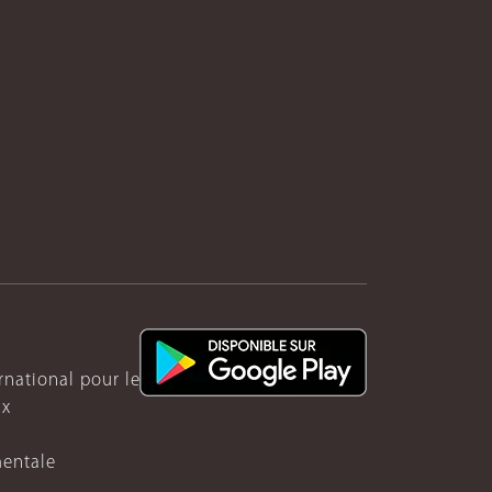
ernational pour le Rwanda
ux
mentale