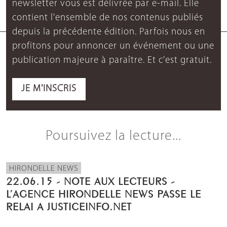
newsletter vous est délivrée par e-mail. Elle
contient l'ensemble de nos contenus publiés
depuis la précédente édition. Parfois nous en
profitons pour annoncer un événement ou une
publication majeure à paraître. Et c'est gratuit.
JE M'INSCRIS
Poursuivez la lecture...
HIRONDELLE NEWS
22.06.15 - NOTE AUX LECTEURS -
L’AGENCE HIRONDELLE NEWS PASSE LE
RELAI A JUSTICEINFO.NET