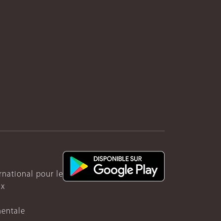
ernational pour le Rwanda
ux
mentale