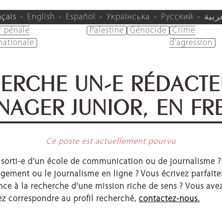
nçais
English
Español
Українська
Русский
ربية
r pénale
Palestine
Génocide
Crime
nationale
d'agression
HERCHE UN-E RÉDACTE
AGER JUNIOR, EN FR
Ce poste est actuellement pourvu
t sorti-e d'un école de communication ou de journalisme 
ment ou le journalisme en ligne ? Vous écrivez parfaiteme
nce à la recherche d'une mission riche de sens ?
Vous avez
sez correspondre au profil recherché,
contactez-nous.