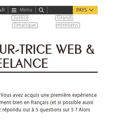
الع
Menu
PAYS
Justice
Grands
climatique
entretiens
UR-TRICE WEB &
EELANCE
? Vous avez acquis une première expérience
nt bien en français (et si possible aussi
 répondu oui à 5 questions sur 5 ? Alors