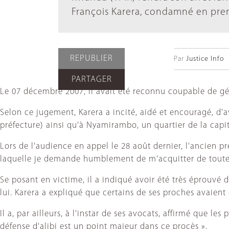
François Karera, condamné en prem
REPUBLIER
Par
Justice Info
PARTAGER
Le 07 décembre 2007, il avait été reconnu coupable de gé
Selon ce jugement, Karera a incité, aidé et encouragé, d'a
préfecture) ainsi qu'à Nyamirambo, un quartier de la capit
Lors de l'audience en appel le 28 août dernier, l'ancien p
laquelle je demande humblement de m'acquitter de toutes l
Se posant en victime, il a indiqué avoir été très éprouvé
lui. Karera a expliqué que certains de ses proches avaient 
Il a, par ailleurs, à l'instar de ses avocats, affirmé que l
défense d'alibi est un point majeur dans ce procès ».