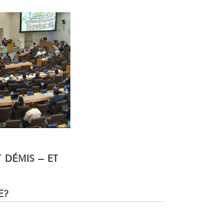
T DÉMIS – ET
E?