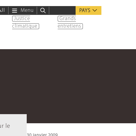
الع
Menu
PAYS
Justice
Grands
climatique
entretiens
r le
30 janvier 2009