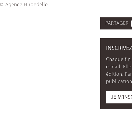
© Agence Hirondelle
PARTAGER
INSCRIVE
Chaque fin 
e-mail. Ell
édition. P
publication
JE M'INS