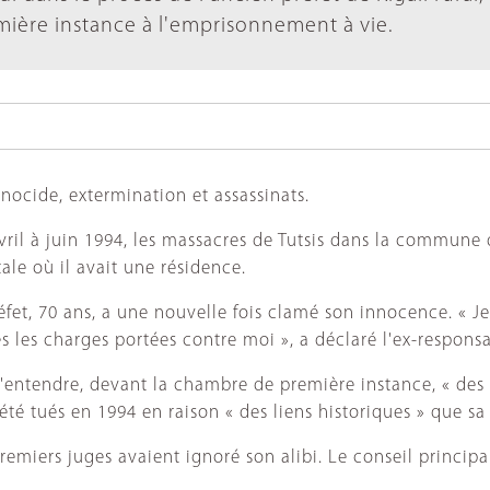
ière instance à l'emprisonnement à vie.
nocide, extermination et assassinats.
vril à juin 1994, les massacres de Tutsis dans la commune 
ale où il avait une résidence.
réfet, 70 ans, a une nouvelle fois clamé son innocence. « 
es charges portées contre moi », a déclaré l'ex-responsab
 d'entendre, devant la chambre de première instance, « de
été tués en 1994 en raison « des liens historiques » que sa 
es premiers juges avaient ignoré son alibi. Le conseil princi