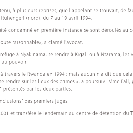
tenu, à plusieurs reprises, que l'appelant se trouvait, de f
Ruhengeri (nord), du 7 au 19 avril 1994.
 été condamné en première instance se sont déroulés au c
doute raisonnable», a clamé l'avocat.
efuge à Nyakinama, se rendre à Kigali ou à Ntarama, les vo
 au pouvoir.
er à travers le Rwanda en 1994 ; mais aucun n'a dit que cela
 se rendre sur les lieux des crimes », a poursuivi Mme Fall
présentés par les deux parties.
nclusions" des premiers juges.
 2001 et transféré le lendemain au centre de détention du T