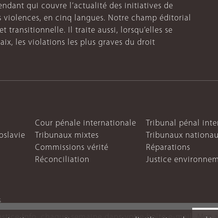
endant qui couvre l’actualité des initiatives de
s violences, en cinq langues. Notre champ éditorial
 transitionnelle. Il traite aussi, lorsqu’elles se
aix, les violations les plus graves du droit
Cour pénale internationale
Tribunal pénal int
oslavie
Tribunaux mixtes
Tribunaux nationa
Commissions vérité
Réparations
Réconciliation
Justice environne
s
ustice Info, chaque semaine dans votre boîte e-mail