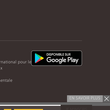
ernational pour le Rwanda
ux
mentale
EN SAVOIR PLUS
JE M'INSCRIS