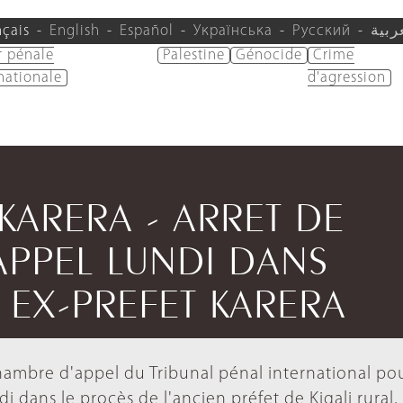
nçais
English
Español
Українська
Русский
ربية
r pénale
Palestine
Génocide
Crime
nationale
d'agression
/KARERA - ARRET DE
APPEL LUNDI DANS
' EX-PREFET KARERA
chambre d'appel du Tribunal pénal international pou
i dans le procès de l'ancien préfet de Kigali rural,