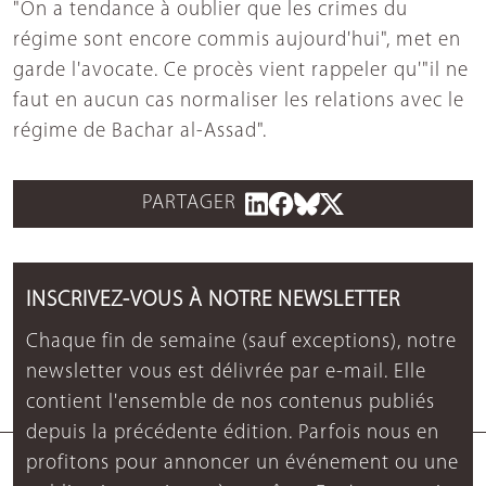
"On a tendance à oublier que les crimes du
régime sont encore commis aujourd'hui", met en
garde l'avocate. Ce procès vient rappeler qu'"il ne
faut en aucun cas normaliser les relations avec le
régime de Bachar al-Assad".
PARTAGER
INSCRIVEZ-VOUS À NOTRE NEWSLETTER
Chaque fin de semaine (sauf exceptions), notre
newsletter vous est délivrée par e-mail. Elle
contient l'ensemble de nos contenus publiés
depuis la précédente édition. Parfois nous en
profitons pour annoncer un événement ou une