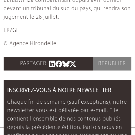
Barabwiriza comparaissait depuis avril dernier
devant un tribunal du sud du pays, qui rendra son
jugement le 28 juillet.
ER/GF
© Agence Hirondelle
PARTAGER
REPUBLIER
INSCRIVEZ-VOUS À NOTRE NEWSLETTER
Chaque fin de semaine (sauf exceptions), notre
newsletter vous est délivrée par e-mail. Elle
contient l'ensemble de nos contenus publiés
depuis la précédente édition. Parfois nous en