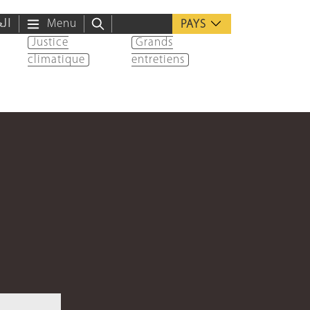
الع
Menu
PAYS
Justice
Grands
climatique
entretiens