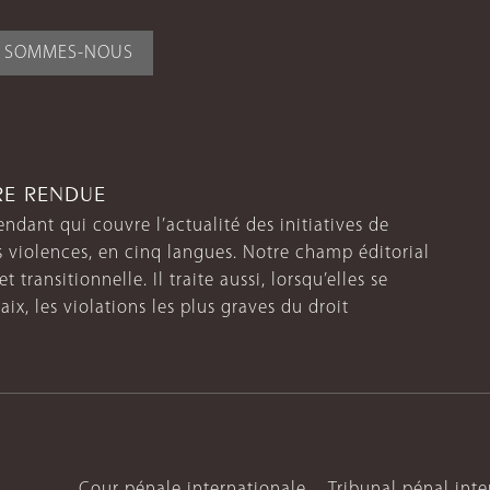
I SOMMES-NOUS
TRE RENDUE
endant qui couvre l’actualité des initiatives de
s violences, en cinq langues. Notre champ éditorial
 transitionnelle. Il traite aussi, lorsqu’elles se
aix, les violations les plus graves du droit
Cour pénale internationale
Tribunal pénal int