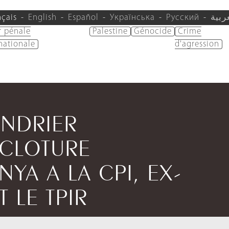
nçais
English
Español
Українська
Русский
ربية
r pénale
Palestine
Génocide
Crime
nationale
d'agression
ENDRIER
 CLOTURE
YA A LA CPI, EX-
 LE TPIR