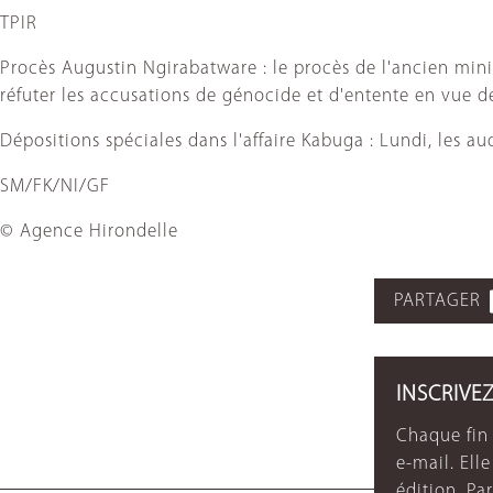
TPIR
Procès Augustin Ngirabatware : le procès de l'ancien mini
réfuter les accusations de génocide et d'entente en vue 
Dépositions spéciales dans l'affaire Kabuga : Lundi, les a
SM/FK/NI/GF
© Agence Hirondelle
PARTAGER
INSCRIVE
Chaque fin 
e-mail. Ell
édition. P