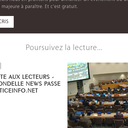
 majeure à paraître. Et c'est gratuit.
CRIS
Poursuivez la lecture...
OTE AUX LECTEURS -
ONDELLE NEWS PASSE
STICEINFO.NET