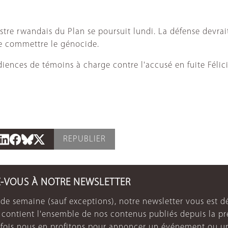
stre rwandais du Plan se poursuit lundi. La défense devra
de commettre le génocide.
udiences de témoins à charge contre l'accusé en fuite Féli
REPUBLIER
Z-VOUS À NOTRE NEWSLETTER
de semaine (sauf exceptions), notre newsletter vous est dé
e contient l'ensemble de nos contenus publiés depuis la p
arfois nous en profitons pour annoncer un événement ou u