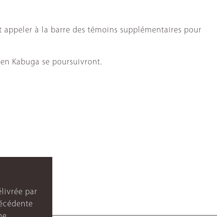
it appeler à la barre des témoins supplémentaires pour
cien Kabuga se poursuivront.
livrée par
récédente
ne