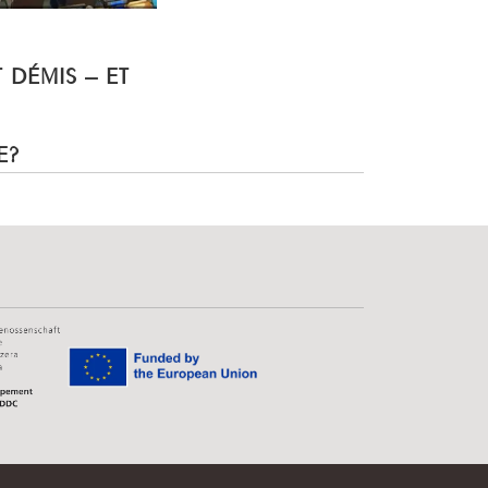
T DÉMIS – ET
E?