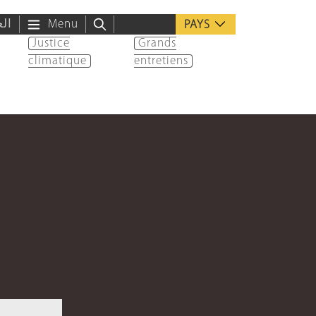
الع
Menu
PAYS
Justice
Grands
climatique
entretiens