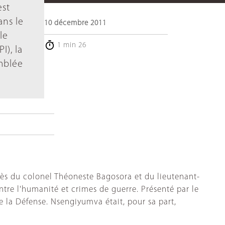
est
ans le
10 décembre 2011
le
1 min 26
I), la
mblée
ès du colonel Théoneste Bagosora et du lieutenant-
re l'humanité et crimes de guerre. Présenté par le
 la Défense. Nsengiyumva était, pour sa part,