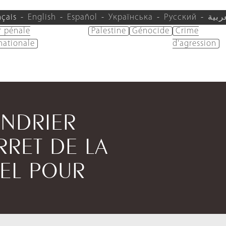
nçais
English
Español
Українська
Русский
ربية
r pénale
Palestine
Génocide
Crime
nationale
d'agression
ENDRIER
RRET DE LA
EL POUR