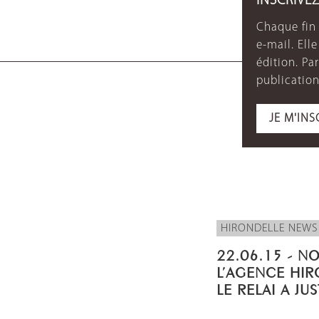
INSCRIVE
Chaque fin 
e-mail. Ell
édition. P
publication
JE M'INS
HIRONDELLE NEWS
22.06.15 - N
L’AGENCE HIR
LE RELAI A JU