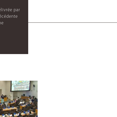
livrée par
récédente
ne